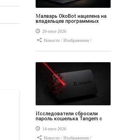
Малварь OkoBot нацелена на
владельцев программных
20-июл-2026
Новости / Изображения /
Преимущества стилей / Добавления
стилей / Типы носителей /
Самоучитель CSS / Линии и рамки /
Видео уроки / Заработок
Исследователи сбросили
пароль кошелька Tangem с
14-июл-2026
Новости / Изображения /