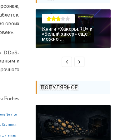
ерсонаж,
блеток,
ая своих
Книги «Хакеры.RU» и
овек».
Крупная уязвимость в
«Белый хакер» еще
биткоин-
можно ...
Coldcard: .
я» DDoS-
новным и
рочного
ПОПУЛЯРНОЕ
я Forbes
ews Service.
. Картинки.
ишите нам.