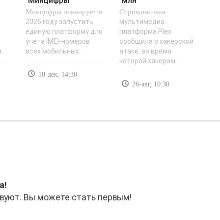
Минцифры
млн
и
Минцифры планирует в
планирует создать
Стриминговая
пользователей
базу IMEI -
сменить пароли
2026 году запустить
мультимедиа-
единую платформу для
платформа Plex
«Новости»..
из-за..
учета IMEI-номеров
сообщила о хакерской
..
всех мобильных..
атаке, во время
которой хакерам..
18-дек, 14:30
26-авг, 10:30
а!
вуют. Вы можете стать первым!