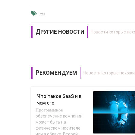
CSS
ДРУГИЕ НОВОСТИ
РЕКОМЕНДУЕМ
Что такое SaaS и в
чем его
Программное
преимущества для
бизнеса -..
обеспечение компании
может быть на
физическом носителе
или в облаке. Второй