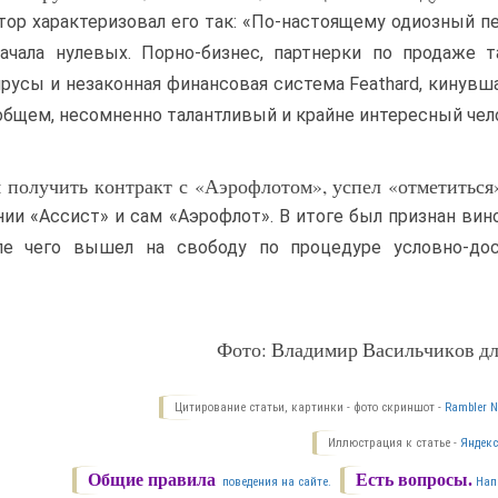
тор характеризовал его так: «По-настоящему одиозный п
чала нулевых. Порно-бизнес, партнерки по продаже та
русы и незаконная финансовая система Feathard, кинувш
 общем, несомненно талантливый и крайне интересный чел
я получить контракт с «Аэрофлотом», успел «отметитьс
ии «Ассист» и сам «Аэрофлот». В итоге был признан ви
ле чего вышел на свободу по процедуре условно-дос
Фото: Владимир Васильчиков дл
Цитирование статьи, картинки - фото скриншот -
Rambler N
Иллюстрация к статье -
Яндекс
Общие правила
Есть вопросы.
поведения на сайте.
Нап