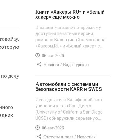
Книги «Хакеры.RU» и «Белый
хакер» еще можно
В нашем магазине по-прежнему
доступны печатные версии
onoPay,
романов Валентина Холмогорова
«Хакеры.RU» и «Белый хакер» с...
которую
06-авг-2026
Новости / Видео уроки /
Сайтостроение / Текст / Добавления
 по делу
стилей
Автомобили с системами
безопасности KARR и SWDS
Исследователи Калифорнийского
нного
университета в Сан-Диего
(University of California San Diego,
едник
UCSD) обнаружили серьезную...
06-авг-2026
Отступы и поля / Новости /