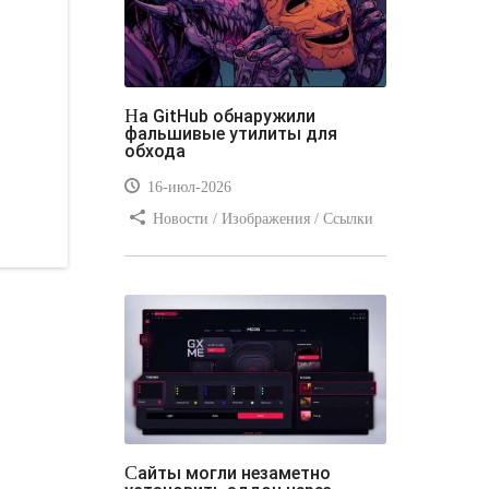
На GitHub обнаружили
фальшивые утилиты для
обхода
16-июл-2026
Новости / Изображения / Ссылки
/ Преимущества стилей / Видео
уроки
Сайты могли незаметно