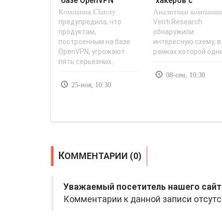
базе OpenVPN
хакеров с
Компания Claroty
угрожают
Аналитики компани
помощью
серьезные
инструмента для
предупредила, что
Veriti Research
продуктам,
обнаружили
уязвимости -..
угона..
построенным на базе
интересную схему, в
OpenVPN, угрожают
рамках которой одни
пять серьезных..
08-сен, 10:30
25-ноя, 10:30
КОММЕНТАРИИ (0)
Уважаемый посетитель нашего сайт
Комментарии к данной записи отсутс