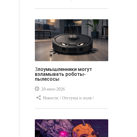
Отступы и поля / Преимущества
стилей / Линии и рамки / Заработок
/ Вёрстка / Видео уроки
Злоумышленники могут
взламывать роботы-
пылесосы
20-июл-2026
Новости / Отступы и поля /
Преимущества стилей / Заработок /
Изображения / Блог для вебмастеров
/ Текст / Цвет / Видео уроки