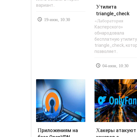
вариант..
Утилита
triangle_check
19-июн, 10:30
«Лаборатория
ищет атаки на iO
связанные с..
Касперского»
обнародовала
бесплатную утилит
triangle_check, кото
позволяет..
04-июн, 10:30
Приложениям на
Хакеры атакуют