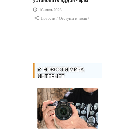
установить аддон через
10-июл-2026
Новости / Отступы и поля /
Самоучитель CSS / Преимущества
стилей / Ссылки / Сайтостроение /
Видео уроки / Добавления стилей /
Линии и рамки / Изображения /
CSS3
✔ НОВОСТИ МИРА
ИНТЕРНЕТ