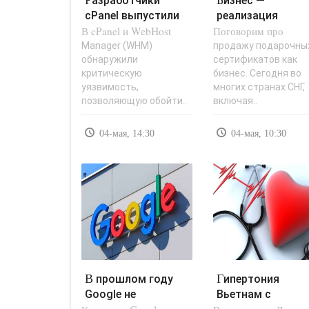
Разработчики
Бизнес —
cPanel выпустили
реализация
В cPanel и WebHost
экстренный патч
Поговорим про
подарочных
для обхода..
сертификатов. -
Manager (WHM)
продажу подарочны
обнаружили
сертификатов как
«Заработок в..
критическую
бизнес. Сегодня во
уязвимость,
многих странах СНГ,
позволяющую обойти..
включая..
04-мая, 14:30
04-мая, 10:30
В прошлом году
Гипертония
Google не
Вьетнам с