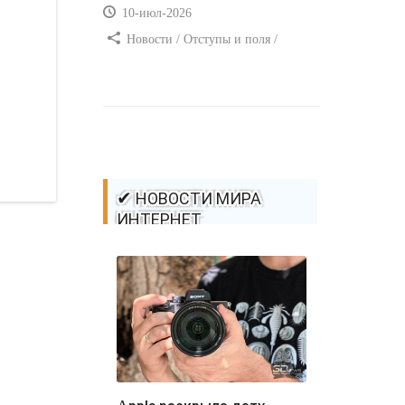
10-июл-2026
Новости / Отступы и поля /
Самоучитель CSS / Преимущества
стилей / Ссылки / Сайтостроение /
Видео уроки / Добавления стилей /
Линии и рамки / Изображения /
CSS3
✔ НОВОСТИ МИРА
ИНТЕРНЕТ