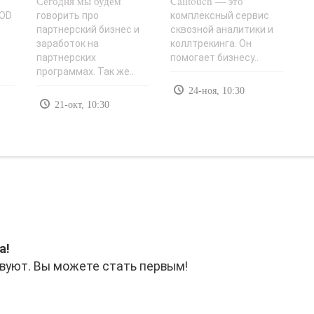
Сегодня мы будем
партнерках -
Calltouch — это
функции, как
-
«Заработок в..
настроить,
COD
говорить про
комплексный сервис
:
партнерский бизнес и
сквозной аналитики и
тарифы -..
заработок на
коллтрекинга. Он
партнерских
помогает бизнесу..
программах. Так же..
24-ноя, 10:30
21-окт, 10:30
а!
вуют. Вы можете стать первым!