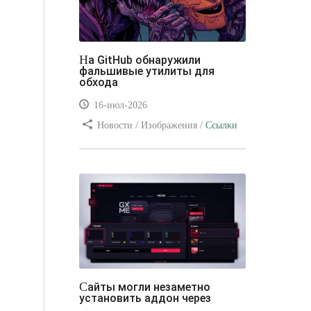
На GitHub обнаружили
фальшивые утилиты для
обхода
16-июл-2026
Новости / Изображения /
Ссылки
/ Преимущества стилей / Видео
уроки
Сайты могли незаметно
установить аддон через