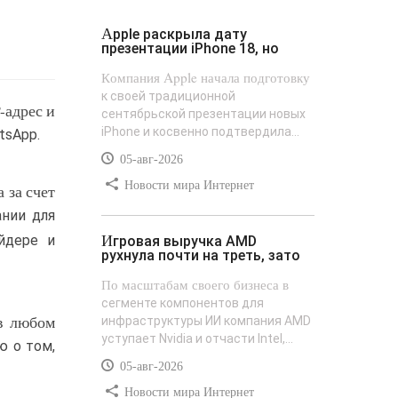
Apple раскрыла дату
презентации iPhone 18, но
Компания Apple начала подготовку
к своей традиционной
-адрес и
сентябрьской презентации новых
iPhone и косвенно подтвердила...
tsApp.
05-авг-2026
Новости мира Интернет
 за счет
ании для
Игровая выручка AMD
йдере и
рухнула почти на треть, зато
По масштабам своего бизнеса в
сегменте компонентов для
 в любом
инфраструктуры ИИ компания AMD
уступает Nvidia и отчасти Intel,...
 о том,
05-авг-2026
Новости мира Интернет