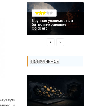
Крупная уязвимость в
RCE-уязвимость в
биткоин-кошельке
Fastjson 
Coldcard: ...
атаках - ..
ПОПУЛЯРНОЕ
 серверы
адрес и