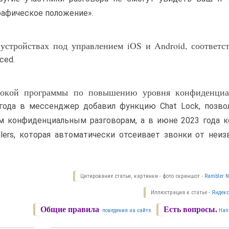
рафическое положение».
стройствах под управлением iOS и Android, соответс
ced.
рокой программы по повышению уровня конфиденциа
3 года в мессенджер добавил функцию Chat Lock, позв
м конфиденциальным разговорам, а в июне 2023 года 
llers, которая автоматически отсеивает звонки от неи
Цитирование статьи, картинки - фото скриншот -
Rambler N
Иллюстрация к статье -
Яндекс
Общие правила
Есть вопросы.
поведения на сайте.
Нап