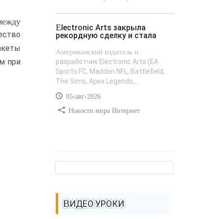
 между
Electronic Arts закрыла
ество
рекордную сделку и стала
акеты
Американский издатель и
м при
разработчик Electronic Arts (EA
Sports FC, Madden NFL, Battlefield,
The Sims, Apex Legends,...
05-авг-2026
Новости мира Интернет
ВИДЕО УРОКИ