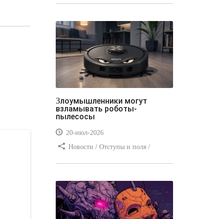
стилей / Линии и рамки / Заработок
/ Вёрстка / Видео уроки
Злоумышленники могут
взламывать роботы-
пылесосы
20-июл-2026
Новости / Отступы и поля /
Преимущества стилей / Заработок /
Изображения / Блог для вебмастеров
/ Текст / Цвет / Видео уроки