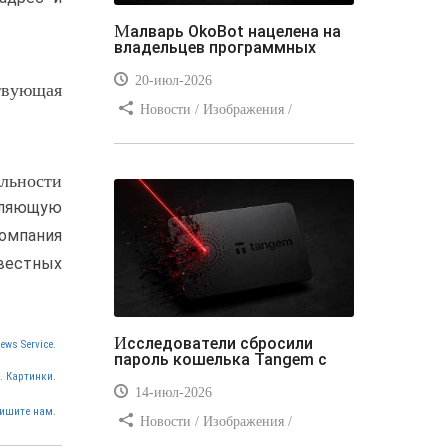
Малварь OkoBot нацелена на
владельцев программных
20-июл-2026
твующая
Новости / Изображения /
Преимущества стилей / Добавления
стилей / Типы носителей /
льности
Самоучитель CSS / Линии и рамки /
Видео уроки / Заработок
оляющую
компания
звестных
Исследователи сбросили
ews Service.
пароль кошелька Tangem с
. Картинки.
14-июл-2026
ишите нам.
Новости / Изображения /
Отступы и поля / Преимущества