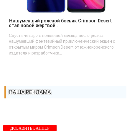
Нашумевший ролевой боевик Crimson Desert
стал новой жертвой..
Спустя четыре с половиной месяца после релиза
нашумевший фэнтезийный приключенческий экшен с
открытым миром Crimson Desert от южнокорейского
издателя и разработчика...
ВАША РЕКЛАМА
ДОБАВИТЬ БАННЕР