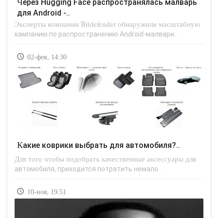
Через Hugging Face распространялась малварь
для Android -..
Эксперты компании Bitdefender обнаружили масштабную
кампанию по распространению Android-малвари..
02-фев, 14:30
Какие коврики выбрать для автомобиля?..
Для того чтобы подобрать качественные аксессуары для
автомобиля, приходится потратить немало..
10-ноя, 19:51