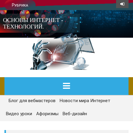
Рубрика
ОСНОВЫ ИНТЕРНЕТ -
ТЕХНОЛОГИЙ.
Блог для вебмастеров
Новости мира Интернет
ГЛАВНАЯ
Видео уроки
Афоризмы
Веб-дизайн
СЕГОДНЯ
НОВОСТИ