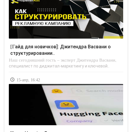
[Гайд для новичков]: Джитендра Васвани о
структурировании..
Наш сегодняшний гость – эксперт Джитендра Васвани,
специалист по диджитал-маркетингу и ключевой..
15-апр, 16:42