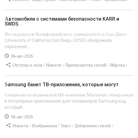
стилей
Автомобили с системами безопасности KARR и
SWDS
Исследователи Калифорнийского университета в Сан-Диего
(University of California San Diego, UCSD) обнаружили
серьезную...
06-авг-2026
Отступы и поля / Новости / Преимущества стилей / Вёрстка /
Сайтостроение / Линии и рамки / Текст / Заработок / Самоучитель
CSS
Samsung банит ТВ-приложения, которые могут
Специалисты норвежской ИБ-компании Mnemonic обнаружили
в популярных приложениях для телевизоров Samsung код,
который...
06-авг-2026
Новости / Изображения / Текст / Добавления стилей /
Преимущества стилей / Самоучитель CSS