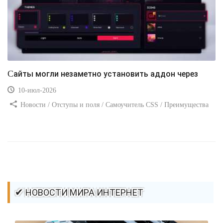
Сайты могли незаметно установить аддон через
10-июл-2026
Новости / Отступы и поля / Самоучитель CSS / Преимущества
стилей / Ссылки / Сайтостроение / Видео уроки / Добавления
стилей / Линии и рамки / Изображения / CSS3
✔ НОВОСТИ МИРА ИНТЕРНЕТ