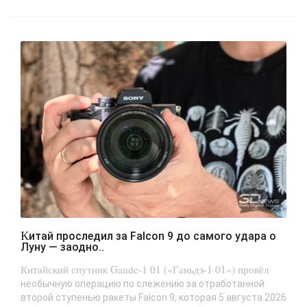
Китай проследил за Falcon 9 до самого удара о
Луну — заодно..
Китайский спутник Gande-1 01 («Ганьдэ-1 01») провёл
необычную операцию по слежению за отработанной
второй ступенью ракеты Falcon 9, которая 5 августа 2026