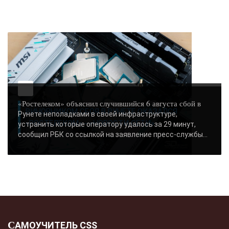
«Ростелеком» объяснил случившийся 6 августа сбой в
ВИНОВНИКОМ СБОЯ В РУНЕТЕ ОКАЗАЛСЯ
Рунете неполадками в своей инфраструктуре,
«РОСТЕЛЕКОМ» - «НОВОСТИ СЕТИ»..
устранить которые оператору удалось за 29 минут,
сообщил РБК со ссылкой на заявление пресс-службы...
САМОУЧИТЕЛЬ CSS