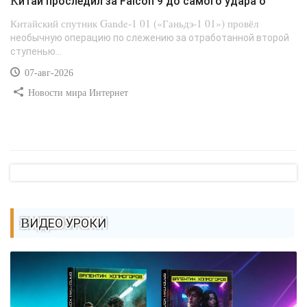
Китай проследил за Falcon 9 до самого удара о
Китайский спутник Gande-1 01 («Ганьдэ-1 01») провёл
необычную операцию по слежению за отработанной второй
ступенью...
07-авг-2026
Новости мира Интернет
ВИДЕО УРОКИ