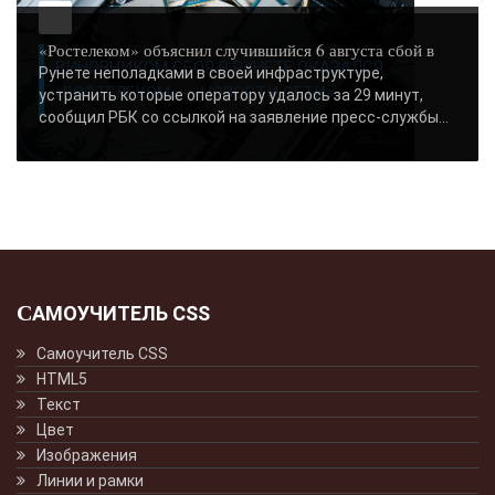
«Ростелеком» объяснил случившийся 6 августа сбой в
ВИНОВНИКОМ СБОЯ В РУНЕТЕ ОКАЗАЛСЯ
Рунете неполадками в своей инфраструктуре,
«РОСТЕЛЕКОМ» - «НОВОСТИ СЕТИ»..
устранить которые оператору удалось за 29 минут,
сообщил РБК со ссылкой на заявление пресс-службы...
САМОУЧИТЕЛЬ CSS
Самоучитель CSS
HTML5
Текст
Цвет
Изображения
Линии и рамки