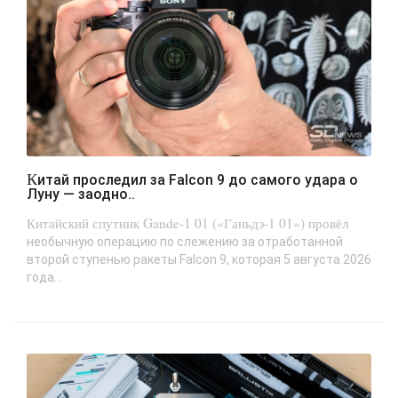
Китай проследил за Falcon 9 до самого удара о
Луну — заодно..
Китайский спутник Gande-1 01 («Ганьдэ-1 01») провёл
необычную операцию по слежению за отработанной
второй ступенью ракеты Falcon 9, которая 5 августа 2026
года...