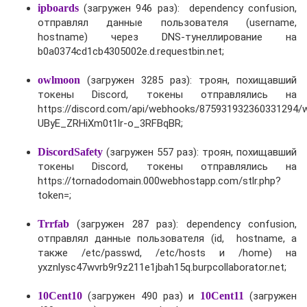
ipboards
(загружен 946 раз): dependency confusion,
отправлял данные пользователя (username,
hostname) через DNS-тунеллирование на
b0a0374cd1cb4305002e.d.requestbin.net;
owlmoon
(загружен 3285 раз): троян, похищавший
токены Discord, токены отправлялись на
https://discord.com/api/webhooks/875931932360331294
UByE_ZRHiXm0t1lr-o_3RFBqBR;
DiscordSafety
(загружен 557 раз): троян, похищавший
токены Discord, токены отправлялись на
https://tornadodomain.000webhostapp.com/stlr.php?
token=;
Trrfab
(загружен 287 раз): dependency confusion,
отправлял данные пользователя (id, hostname, а
также /etc/passwd, /etc/hosts и /home) на
yxznlysc47wvrb9r9z211e1jbah15q.burpcollaborator.net;
10Cent10
(загружен 490 раз) и
10Cent11
(загружен