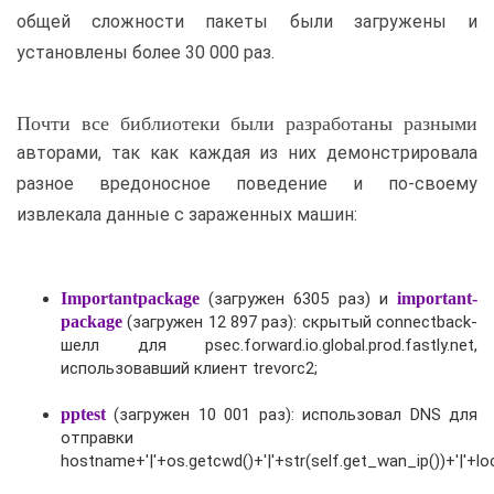
общей сложности пакеты были загружены и
установлены более 30 000 раз.
Почти все библиотеки были разработаны разными
авторами, так как каждая из них демонстрировала
разное вредоносное поведение и по-своему
извлекала данные с зараженных машин:
Importantpackage
(загружен 6305 раз) и
important-
package
(загружен 12 897 раз): скрытый connectback-
шелл для psec.forward.io.global.prod.fastly.net,
использовавший клиент trevorc2;
pptest
(загружен 10 001 раз): использовал DNS для
отправки
hostname+'|'+os.getcwd()+'|'+str(self.get_wan_ip())+'|'+loc