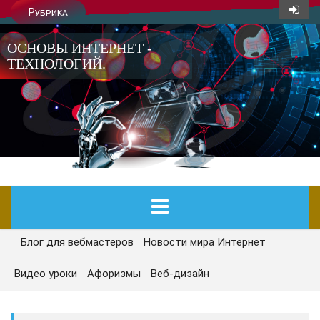
Рубрика
ОСНОВЫ ИНТЕРНЕТ -
ТЕХНОЛОГИЙ.
Блог для вебмастеров
Новости мира Интернет
ГЛАВНАЯ
Видео уроки
Афоризмы
Веб-дизайн
СЕГОДНЯ
НОВОСТИ