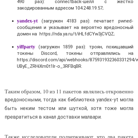
490 раз): connectback-шелл с жестко
закодированным адресом 104.248.19.57;
yandex-yt
(загружен 4183 раз): печатает pwned-
сообщения и указывает на вероятно вредоносный
домен на https://nda.ya.ru/t/iHLfdCYw3jCVQZ;
yiffparty
(загружен 1859 раз): троян, похищавший
токены Discord, токены отправлялись на
https://discord.com/api/webhooks/875931932360331294
UByE_ZRHiXm0t1lr-o_3RFBqBR.
Таким образом, 10 из 11 пакетов являлись откровенно
вредоносными, тогда как библиотека yandex-yt могла
быть неким тестом или шуткой, хотя тоже могла
превратиться в канал доставки малвари.
Также исследователи подчеркивают, что два пакета