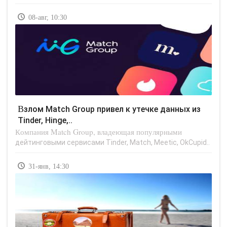
08-авг, 10:30
Взлом Match Group привел к утечке данных из
Tinder, Hinge,..
Компания Match Group, владеющая популярными
дейтинговыми сервисами Tinder, Match, Meetic, OkCupid..
31-янв, 14:30