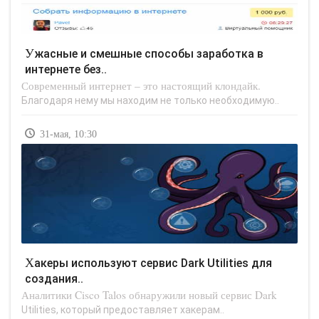
Ужасные и смешные способы заработка в
интернете без..
Современный интернет – это настоящий клондайк.
Благодаря нему мы находим не только необходимую..
31-мая, 10:30
Хакеры используют сервис Dark Utilities для
создания..
Аналитики Cisco Talos обнаружили новый сервис Dark
Utilities, который предоставляет хакерам..