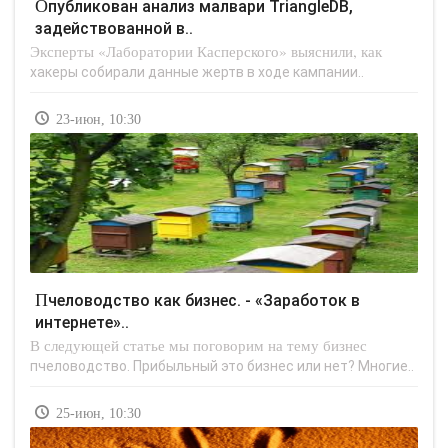
Опубликован анализ малвари TriangleDB,
задействованной в..
Эксперты «Лаборатории Касперского» выяснили, как
хакеры собирали данные жертв в ходе кампании..
23-июн, 10:30
Пчеловодство как бизнес. - «Заработок в
интернете»..
В следующей статье мы поговорим на тему бизнес
пчеловодство. Прибыльный это бизнес или нет? Многие..
25-июн, 10:30