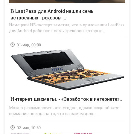
В LastPass для Android нашли семь
встроенных трекеров -..
Немецкий ИБ-эксперт заметил, что в приложении LastPass
для Android работают семь трекеров, которые..
01-мар, 00:00
Интернет шахматы. - «Заработок в интернете»..
Можно рекламировать что угодно, однако люди обратят
внимание всегда на то, что на самом деле..
02-мая, 10:30