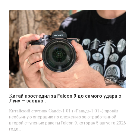
Китай проследил за Falcon 9 до самого удара о
Луну — заодно..
Китайский спутник Gande-1 01 («Ганьдэ-1 01») провёл
необычную операцию по слежению за отработанной
второй ступенью ракеты Falcon 9, которая 5 августа 2026
года...