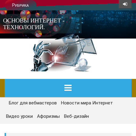
Рубрика
ОСНОВЫ ИНТЕРНЕТ -
ТЕХНОЛОГИЙ.
Блог для вебмастеров
Новости мира Интернет
ГЛАВНАЯ
Видео уроки
Афоризмы
Веб-дизайн
СЕГОДНЯ
НОВОСТИ