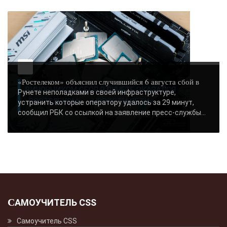
«Ростелеком» объяснил случившийся 6 августа сбой в
ВИНОВНИКОМ СБОЯ В РУНЕТЕ ОКАЗАЛСЯ
Рунете неполадками в своей инфраструктуре,
«РОСТЕЛЕКОМ» - «НОВОСТИ СЕТИ»..
устранить которые оператору удалось за 29 минут,
сообщил РБК со ссылкой на заявление пресс-службы...
САМОУЧИТЕЛЬ CSS
Самоучитель CSS