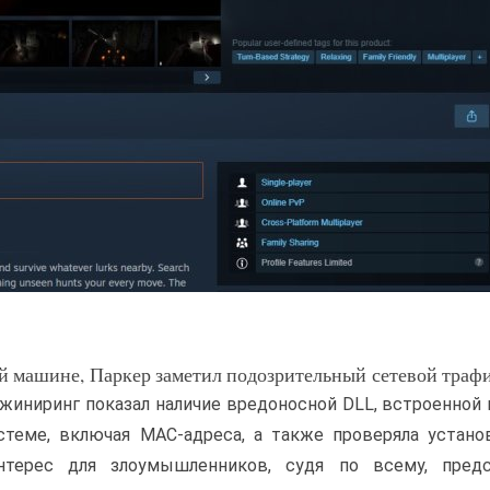
й машине, Паркер заметил подозрительный сетевой траф
нжиниринг показал наличие вредоносной DLL, встроенной
стеме, включая MAC-адреса, а также проверяла устан
нтерес для злоумышленников, судя по всему, предс