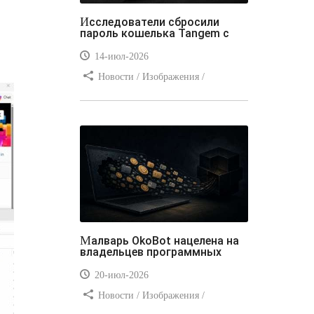
Исследователи сбросили
пароль кошелька Tangem с
14-июл-2026
Новости / Изображения /
Отступы и поля / Преимущества
стилей / Линии и рамки / Заработок
/ Вёрстка / Видео уроки
Малварь OkoBot нацелена на
владельцев программных
20-июл-2026
Новости / Изображения /
Преимущества стилей / Добавления