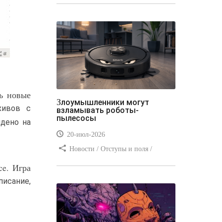
стилей / Типы носителей /
Самоучитель CSS / Линии и рамки /
Видео уроки / Заработок
ь новые
Злоумышленники могут
хивов с
взламывать роботы-
пылесосы
йдено на
20-июл-2026
Новости / Отступы и поля /
Преимущества стилей / Заработок /
e. Игра
Изображения / Блог для вебмастеров
писание,
/ Текст / Цвет / Видео уроки