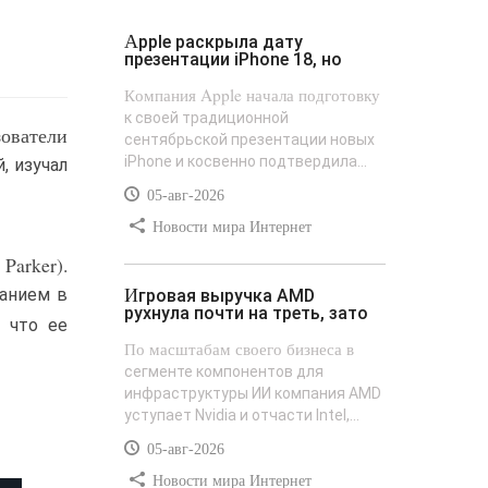
Apple раскрыла дату
презентации iPhone 18, но
Компания Apple начала подготовку
к своей традиционной
зователи
сентябрьской презентации новых
iPhone и косвенно подтвердила...
, изучал
05-авг-2026
Новости мира Интернет
Parker).
Игровая выручка AMD
ванием в
рухнула почти на треть, зато
, что ее
По масштабам своего бизнеса в
сегменте компонентов для
инфраструктуры ИИ компания AMD
уступает Nvidia и отчасти Intel,...
05-авг-2026
Новости мира Интернет