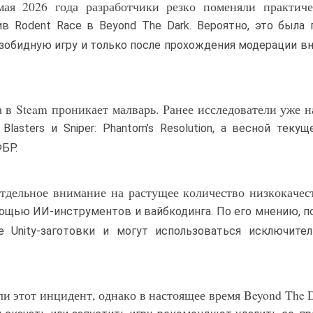
я 2026 года разработчики резко поменяли практиче
в Rodent Race в Beyond The Dark. Вероятно, это была
езобидную игру и только после прохождения модерации в
а в Steam проникает малварь. Ранее исследователи уже 
 Blasters и Sniper: Phantom’s Resolution, а весной текущ
БР.
тдельное внимание на растущее количество низкокаче
помощью ИИ-инструментов и вайбкодинга. По его мнению, 
 Unity-заготовки и могут использоваться исключител
и этот инцидент, однако в настоящее время Beyond The 