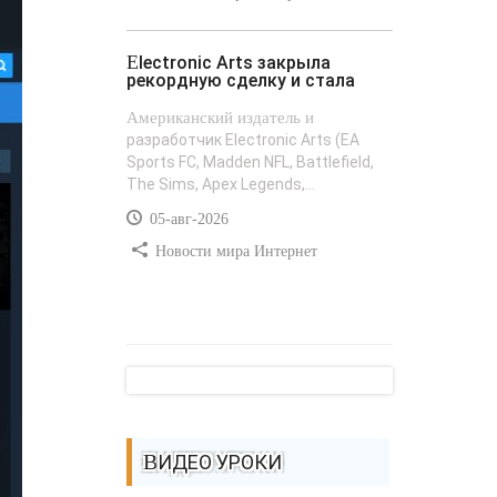
Electronic Arts закрыла
рекордную сделку и стала
Американский издатель и
разработчик Electronic Arts (EA
Sports FC, Madden NFL, Battlefield,
The Sims, Apex Legends,...
05-авг-2026
Новости мира Интернет
ВИДЕО УРОКИ