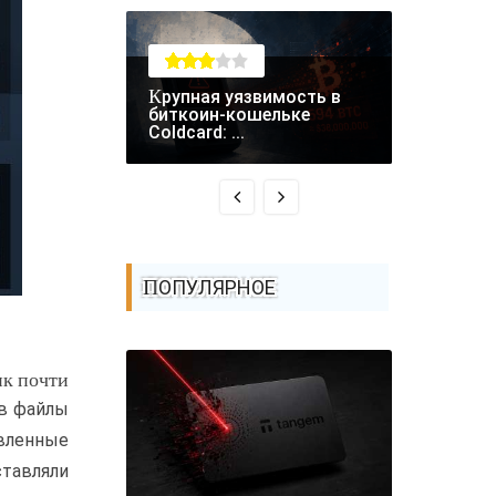
Крупная уязвимость в
RCE-уязвимость в
биткоин-кошельке
Fastjson 
Coldcard: ...
атаках - ..
ПОПУЛЯРНОЕ
ик почти
 в файлы
овленные
тавляли