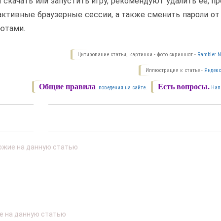
 скачать или запустить игру, рекомендуют удалить ее, п
активные браузерные сессии, а также сменить пароли о
лютами.
Цитирование статьи, картинки - фото скриншот -
Rambler N
Иллюстрация к статье -
Яндекс
Общие правила
Есть вопросы.
поведения на сайте.
Нап