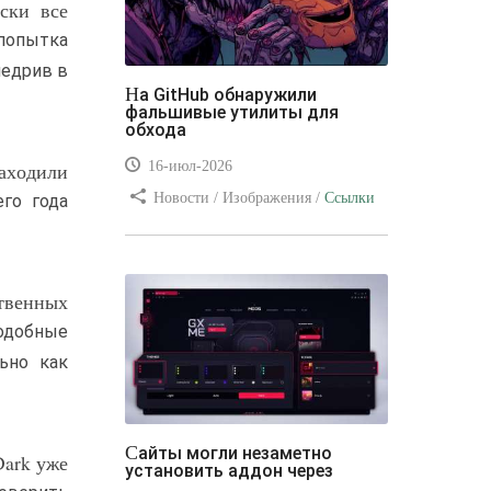
ски все
 попытка
недрив в
На GitHub обнаружили
фальшивые утилиты для
обхода
16-июл-2026
находили
Новости / Изображения /
Ссылки
его года
/ Преимущества стилей / Видео
уроки
ственных
подобные
ьно как
Сайты могли незаметно
Dark уже
установить аддон через