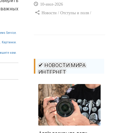
роверить
10-июл-2026
т важных
Новости / Отступы и поля /
Самоучитель CSS / Преимущества
стилей / Ссылки / Сайтостроение /
ews Service.
Видео уроки / Добавления стилей /
Линии и рамки / Изображения /
. Картинки.
CSS3
ишите нам.
✔ НОВОСТИ МИРА
ИНТЕРНЕТ