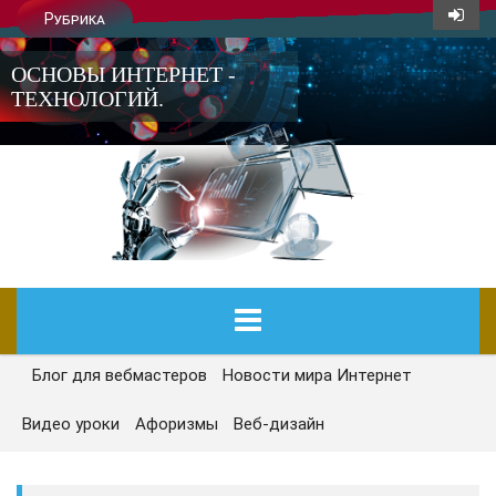
Рубрика
ОСНОВЫ ИНТЕРНЕТ -
ТЕХНОЛОГИЙ.
Блог для вебмастеров
Новости мира Интернет
ГЛАВНАЯ
Видео уроки
Афоризмы
Веб-дизайн
СЕГОДНЯ
НОВОСТИ