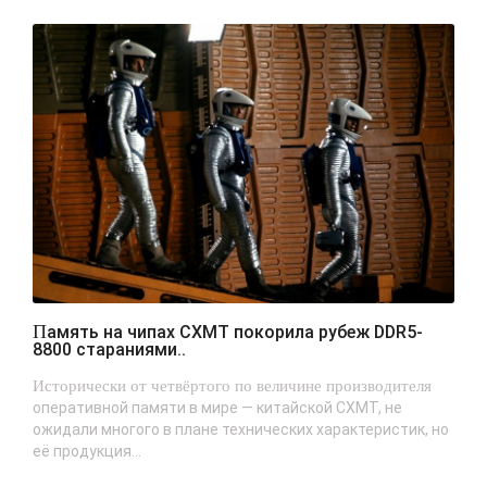
Память на чипах CXMT покорила рубеж DDR5-
8800 стараниями..
Исторически от четвёртого по величине производителя
оперативной памяти в мире — китайской CXMT, не
ожидали многого в плане технических характеристик, но
её продукция...