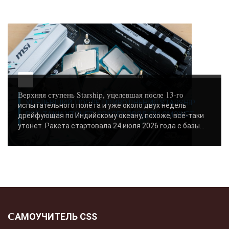
-- Лучшее, что можно сделать с хорошим советом, это пропустить его мимо
ушей. Он никогда не бывает полезен никому, кроме того, кто его дал.
-- Люблю давать советы и очень не люблю, когда их дают мне.
Верхняя ступень Starship, уцелевшая после 13-го
УЦЕЛЕВШИЙ ПОСЛЕ ПРИВОДНЕНИЯ STARSHIP
испытательного полёта и уже около двух недель
ВСЁ-ТАКИ УТОНЕТ: SPACEX ВРЯД ЛИ СМОЖЕТ..
дрейфующая по Индийскому океану, похоже, всё-таки
утонет. Ракета стартовала 24 июля 2026 года с базы...
САМОУЧИТЕЛЬ CSS