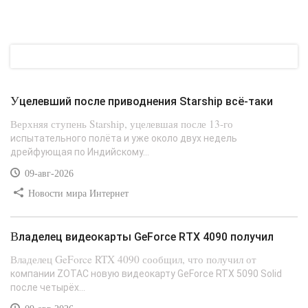
Уцелевший после приводнения Starship всё-таки
Верхняя ступень Starship, уцелевшая после 13-го
испытательного полёта и уже около двух недель
дрейфующая по Индийскому...
09-авг-2026
Новости мира Интернет
Владелец видеокарты GeForce RTX 4090 получил
Владелец GeForce RTX 4090 сообщил, что получил от
компании ZOTAC новую видеокарту GeForce RTX 5090 Solid
после четырёх...