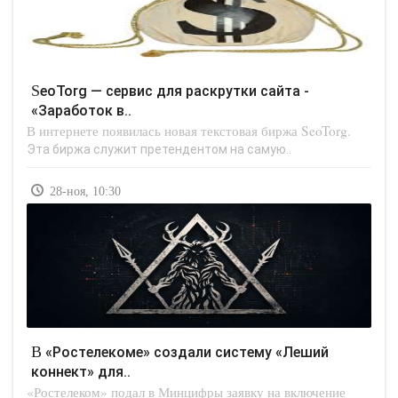
SeoTorg — сервис для раскрутки сайта -
«Заработок в..
В интернете появилась новая текстовая биржа SeoTorg.
Эта биржа служит претендентом на самую..
28-ноя, 10:30
В «Ростелекоме» создали систему «Леший
коннект» для..
«Ростелеком» подал в Минцифры заявку на включение