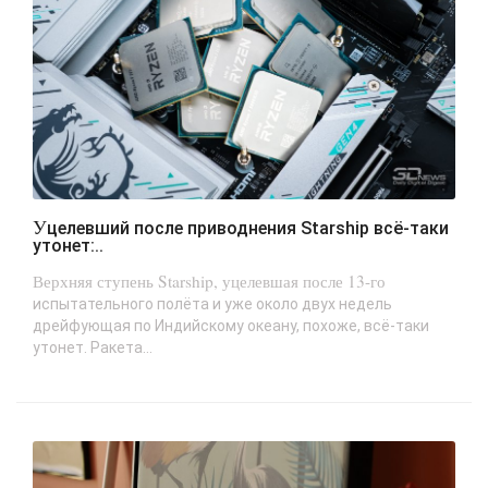
Уцелевший после приводнения Starship всё-таки
утонет:..
Верхняя ступень Starship, уцелевшая после 13-го
испытательного полёта и уже около двух недель
дрейфующая по Индийскому океану, похоже, всё-таки
утонет. Ракета...