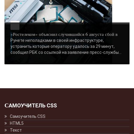
«Ростелеком» объяснил случившийся 6 августа сбой в
ВИНОВНИКОМ СБОЯ В РУНЕТЕ ОКАЗАЛСЯ
Рунете неполадками в своей инфраструктуре,
«РОСТЕЛЕКОМ» - «НОВОСТИ СЕТИ»..
устранить которые оператору удалось за 29 минут,
сообщил РБК со ссылкой на заявление пресс-службы...
САМОУЧИТЕЛЬ CSS
Самоучитель CSS
HTML5
Текст