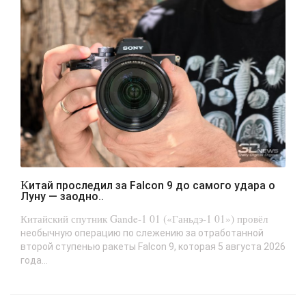
Китай проследил за Falcon 9 до самого удара о
Луну — заодно..
Китайский спутник Gande-1 01 («Ганьдэ-1 01») провёл
необычную операцию по слежению за отработанной
второй ступенью ракеты Falcon 9, которая 5 августа 2026
года...