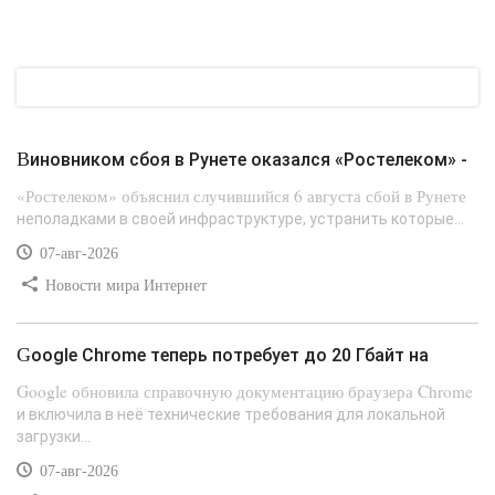
Виновником сбоя в Рунете оказался «Ростелеком» -
«Ростелеком» объяснил случившийся 6 августа сбой в Рунете
неполадками в своей инфраструктуре, устранить которые...
07-авг-2026
Новости мира Интернет
Google Chrome теперь потребует до 20 Гбайт на
Google обновила справочную документацию браузера Chrome
и включила в неё технические требования для локальной
загрузки...
07-авг-2026