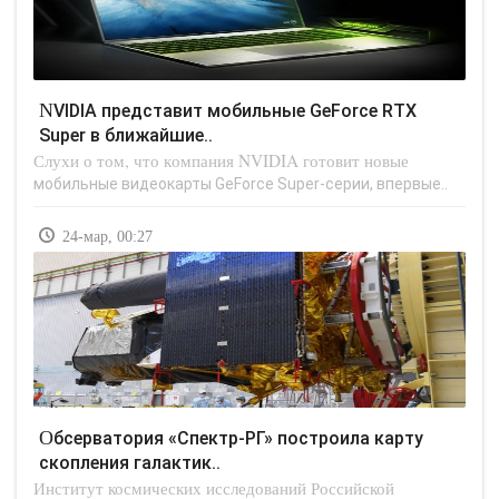
NVIDIA представит мобильные GeForce RTX
Super в ближайшие..
Слухи о том, что компания NVIDIA готовит новые
мобильные видеокарты GeForce Super-серии, впервые..
24-мар, 00:27
Обсерватория «Спектр-РГ» построила карту
скопления галактик..
Институт космических исследований Российской