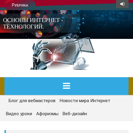
Рубрика
ОСНОВЫ ИНТЕРНЕТ -
ТЕХНОЛОГИЙ.
Блог для вебмастеров
Новости мира Интернет
ГЛАВНАЯ
Видео уроки
Афоризмы
Веб-дизайн
СЕГОДНЯ
НОВОСТИ