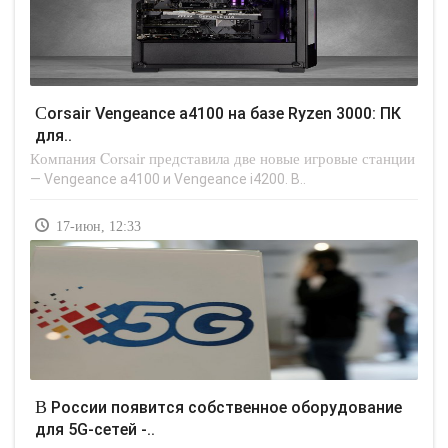
Corsair Vengeance a4100 на базе Ryzen 3000: ПК
для..
Компания Corsair представила две новые игровые станции
— Vengeance a4100 и Vengeance i4200. В..
17-июн, 12:33
В России появится собственное оборудование
для 5G-сетей -..