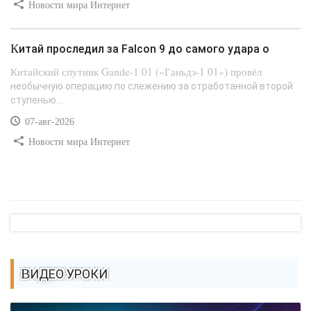
Новости мира Интернет
Китай проследил за Falcon 9 до самого удара о
Китайский спутник Gande-1 01 («Ганьдэ-1 01») провёл
необычную операцию по слежению за отработанной второй
ступенью...
07-авг-2026
Новости мира Интернет
ВИДЕО УРОКИ