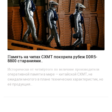
Память на чипах CXMT покорила рубеж DDR5-
8800 стараниями..
Исторически от четвёртого по величине производителя
оперативной памяти в мире — китайской CXMT, не
ожидали многого в плане технических характеристик, но
её продукция...