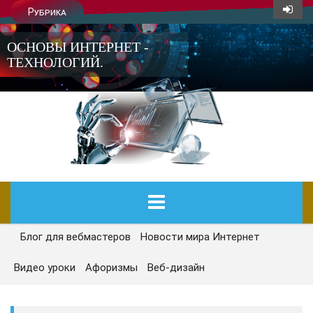
Рубрика
ОСНОВЫ ИНТЕРНЕТ -
ТЕХНОЛОГИЙ.
Блог для вебмастеров
Новости мира Интернет
ГЛАВНАЯ
Видео уроки
Афоризмы
Веб-дизайн
СЕГОДНЯ
НОВОСТИ