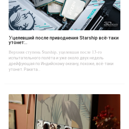
Уцелевший после приводнения Starship всё-таки
утонет:..
Верхняя ступень Starship, уцелевшая после 13-го
испытательного полёта и уже около двух недель
дрейфующая по Индийскому океану, похоже, всё-таки
утонет. Ракета...