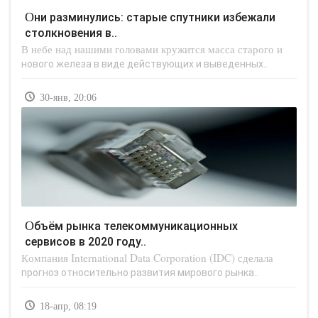
Они разминулись: старые спутники избежали
столкновения в..
В небе над нашими головами кружится масса старого и
нового железа в виде действующих и выведенных..
30-янв, 20:06
Объём рынка телекоммуникационных
сервисов в 2020 году..
Компания International Data Corporation (IDC) сделала
прогноз относительно развития мирового рынка..
18-апр, 08:19