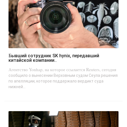
Бывший сотрудник SK hynix, передавший
китайской компании..
Агентство Yonhap, на которое ссылается Reuters, сегодня
сообщило о вынесении Верховным судом Сеула решения
по апелляции, которое поддержало вердикт суда
нижней...