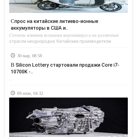
Спрос на китайские литиево-ионные
аккумуляторы в США и..
Степень влияния вспышки коронавируса на различные
отрасли неоднородна. Китайские производители..
30-мар, 08:58
В Silicon Lottery стартовали продажи Core i7-
10700K -..
..
09-июн, 04:32