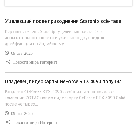
Уцелевший после приводнения Starship всё-таки
Верхняя ступень Starship, уцелевшая после 13-го
испытательного полёта и уже около двух недель
дрейфующая по Индийскому...
09-авг-2026
Новости мира Интернет
Владелец видеокарты GeForce RTX 4090 получил
Владелец GeForce RTX 4090 сообщил, что получил от
компании ZOTAC новую видеокарту GeForce RTX 5090 Solid
после четырёх...
09-авг-2026
Новости мира Интернет