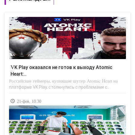
VK Play оказался не готов к выходу Atomiс
Heart:..
Российские геймеры, купившие шутер Atomic Heart на
платформе VK Play, столкнулись с проблемами с..
21-фев, 10:30