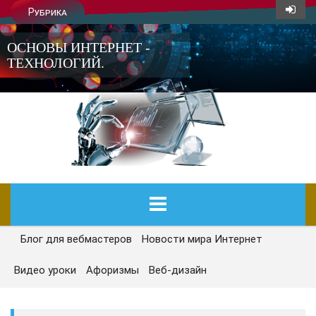
Рубрика
ОСНОВЫ ИНТЕРНЕТ -
ТЕХНОЛОГИЙ.
Блог для вебмастеров
Новости мира Интернет
ГЛАВНАЯ
Видео уроки
Афоризмы
Веб-дизайн
СЕГОДНЯ
НОВОСТИ