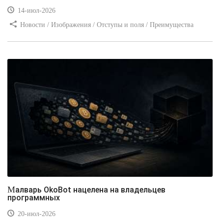
14-июл-2026
Новости / Изображения / Отступы и поля / Преимущества
стилей / Линии и рамки / Заработок / Вёрстка / Видео уроки
Малварь OkoBot нацелена на владельцев
программных
20-июл-2026