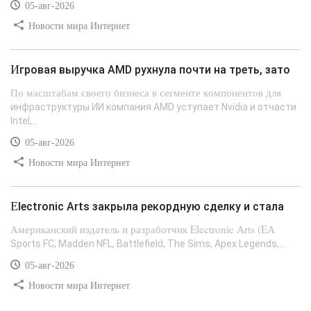
05-авг-2026
Новости мира Интернет
Игровая выручка AMD рухнула почти на треть, зато
По масштабам своего бизнеса в сегменте компонентов для
инфраструктуры ИИ компания AMD уступает Nvidia и отчасти
Intel,...
05-авг-2026
Новости мира Интернет
Electronic Arts закрыла рекордную сделку и стала
Американский издатель и разработчик Electronic Arts (EA
Sports FC, Madden NFL, Battlefield, The Sims, Apex Legends,...
05-авг-2026
Новости мира Интернет