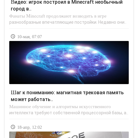
Видео: игрок построил в Minecraft необычный
город в..
Фанаты Minecraft продолжают возводить в игре
разнообразные впечатляющие постройки. Недавно они..
10-мая, 07:07
Шаг к пониманию: магнитная трековая память
может работать..
Машинное обучение и алгоритмы искусственного
интеллекта требуют собственной процессорной базы, а..
18-апр, 12:02