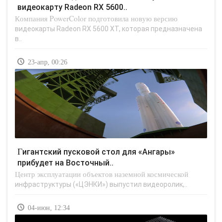
видеокарту Radeon RX 5600..
Компания PowerColor подготовила новую версию
видеокарты Radeon RX 5600 XT, которая предназначена
в..
23-апр, 00:26
Гигантский пусковой стол для «Ангары»
прибудет на Восточный..
Центр эксплуатации объектов наземной космической
инфраструктуры («ЦЭНКИ») выпустил видеоролик,..
04-июн, 12:34