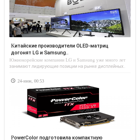
Китайские производители OLED-матриц
догонят LG и Samsung..
Южнокорейские компании LG и Samsung уже много лет
занимают лидирующие позиции на рынке дисплейных..
24-июн, 00:53
PowerColor подготовила компактную