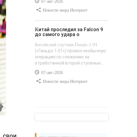
07-авг-2026
Новости мира Интернет
Китай проследил за Falcon 9
до самого удара о
Китайский спутник Gande-1 01
(«Ганьдэ-1 01») провёл необычную
операцию по слежению за
отработанной второй ступенью...
07-авг-2026
Новости мира Интернет