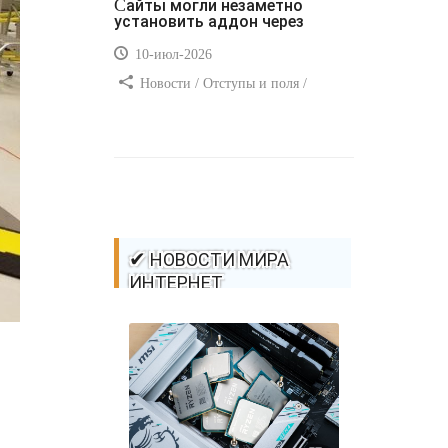
Сайты могли незаметно
установить аддон через
10-июл-2026
Новости / Отступы и поля /
Самоучитель CSS / Преимущества
стилей / Ссылки / Сайтостроение /
Видео уроки / Добавления стилей /
Линии и рамки / Изображения /
CSS3
✔ НОВОСТИ МИРА
ИНТЕРНЕТ