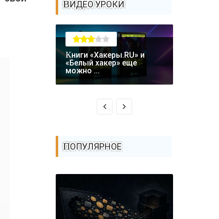
ВИДЕО УРОКИ
Книги «Хакеры.RU» и
Крупная уязвимость в
«Белый хакер» еще
биткоин-
можно ...
Coldcard: .
ПОПУЛЯРНОЕ