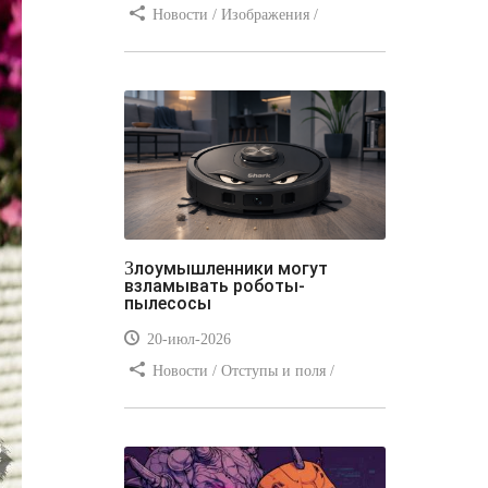
Новости / Изображения /
Отступы и поля / Преимущества
стилей / Линии и рамки / Заработок
/ Вёрстка / Видео уроки
Злоумышленники могут
взламывать роботы-
пылесосы
20-июл-2026
Новости / Отступы и поля /
Преимущества стилей / Заработок /
Изображения / Блог для вебмастеров
/ Текст / Цвет / Видео уроки