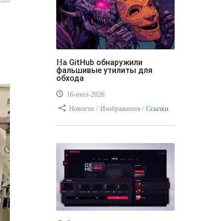
На GitHub обнаружили
фальшивые утилиты для
обхода
16-июл-2026
Новости / Изображения /
Ссылки
/ Преимущества стилей / Видео
уроки