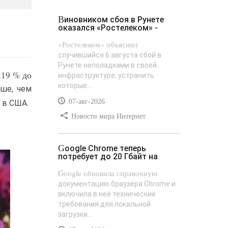
Виновником сбоя в Рунете
оказался «Ростелеком» -
«Ростелеком» объяснил
случившийся 6 августа сбой в
Рунете неполадками в своей
 19 % до
инфраструктуре, устранить
которые...
ыше, чем
07-авг-2026
 в США.
Новости мира Интернет
Google Chrome теперь
потребует до 20 Гбайт на
Google обновила справочную
документацию браузера Chrome и
включила в неё технические
требования для локальной
загрузки...