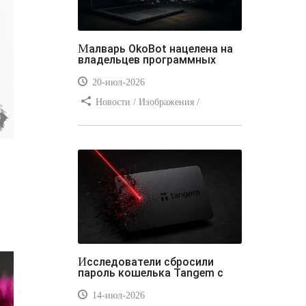
Малварь OkoBot нацелена на
владельцев программных
20-июл-2026
Новости / Изображения /
Преимущества стилей / Добавления
стилей / Типы носителей /
Самоучитель CSS / Линии и рамки /
Видео уроки / Заработок
Исследователи сбросили
пароль кошелька Tangem с
14-июл-2026