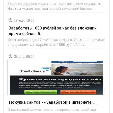
Букет из игрушек может стать оригинальным подарком.
На этом можно построить свой домашний бизнес...
19-мая, 10:30
Заработать 1000 рублей за час без вложений
прямо сейчас: 5..
Всем доброго дня! С вами как всегда я, Ольга и очередная
информация как заработать 1000 рублей без..
28-апр, 00:00
Покупка сайтов - «Заработок в интернете»..
В настоящий момент очень распространен такой вид