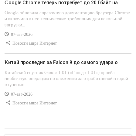
Google Chrome теперь потребует до 20 Гбайт на
Google обновила справочную документацию браузера Chrome
и включила в неё технические требования для локальной
загрузки...
07-авг-2026
Новости мира Интернет
Китай проследил за Falcon 9 до самого удара о
Китайский спутник Gande-1 01 («Ганьдэ-1 01») провёл
необычную операцию по слежению за отработанной второй
ступенью...
07-авг-2026
Новости мира Интернет