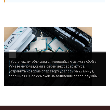
«Ростелеком» объяснил случившийся 6 августа сбой в
ВИНОВНИКОМ СБОЯ В РУНЕТЕ ОКАЗАЛСЯ
Рунете неполадками в своей инфраструктуре,
«РОСТЕЛЕКОМ» - «НОВОСТИ СЕТИ»..
устранить которые оператору удалось за 29 минут,
сообщил РБК со ссылкой на заявление пресс-службы...