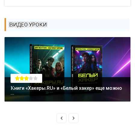
ВИДЕО УРОКИ
Книги «Хакеры.RU» и «Белый хакер» еще можно
...