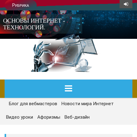
Рубрика
ОСНОВЫ ИНТЕРНЕТ -
ТЕХНОЛОГИЙ.
Блог для вебмастеров
Новости мира Интернет
ГЛАВНАЯ
Видео уроки
Афоризмы
Веб-дизайн
СЕГОДНЯ
НОВОСТИ