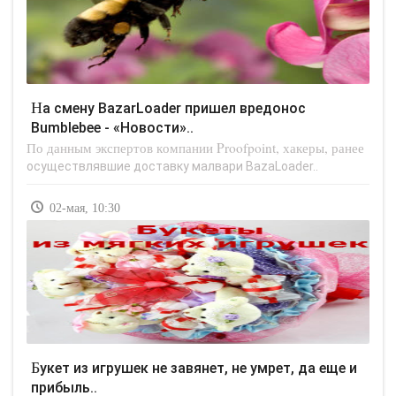
На смену BazarLoader пришел вредонос
Bumblebee - «Новости»..
По данным экспертов компании Proofpoint, хакеры, ранее
осуществлявшие доставку малвари BazaLoader..
02-мая, 10:30
Букет из игрушек не завянет, не умрет, да еще и
прибыль..