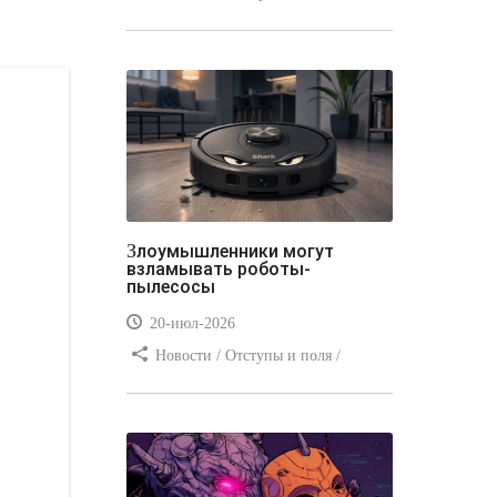
Отступы и поля / Преимущества
стилей / Линии и рамки / Заработок
/ Вёрстка / Видео уроки
Злоумышленники могут
взламывать роботы-
пылесосы
20-июл-2026
Новости / Отступы и поля /
Преимущества стилей / Заработок /
Изображения / Блог для вебмастеров
/ Текст / Цвет / Видео уроки