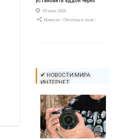
установить аддон через
10-июл-2026
Новости / Отступы и поля /
Самоучитель CSS / Преимущества
стилей / Ссылки / Сайтостроение /
Видео уроки / Добавления стилей /
Линии и рамки / Изображения /
CSS3
✔ НОВОСТИ МИРА
ИНТЕРНЕТ