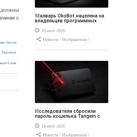
ы должны
Малварь OkoBot нацелена на
ачиная с
владельцев программных
20-июл-2026
Новости / Изображения /
ews Service.
Преимущества стилей / Добавления
. Картинки.
стилей / Типы носителей /
Самоучитель CSS / Линии и рамки /
ишите нам.
Видео уроки / Заработок
Исследователи сбросили
пароль кошелька Tangem с
14-июл-2026
Новости / Изображения /