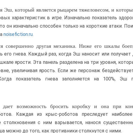
тся Эш, который является рыцарем тяжеловесом, и котор
вых характеристик в игре. Изначально показатель здор
то он изначально способен только на короткие атаки. Пои
на
noisefiction.ru
.
ся совершенно другая механика. Ниже его шкалы боеп
 его гнева. Каждый раз, когда Эш наносит или получает
 шкале ярости. Эта панель разделена на три уровня, кото
не, увеличивая ярость. Если же персонаж бездействует
Когда показатель гнева заполняется на 100%, Эш п
я дает возможность бросить коробку и она при кон
отов. Каждая из крыс-роботов преследует наиболее
е столкновения с ним взрывается, нанося существенны
 можно до того, как противники столкнутся с ними.