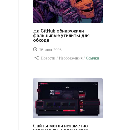
На GitHub обнаружили
фальшивые утилиты для
обхода
16-июл-2026
Новости / Изображения /
Ссылки
/ Преимущества стилей / Видео
уроки
Сайты могли незаметно