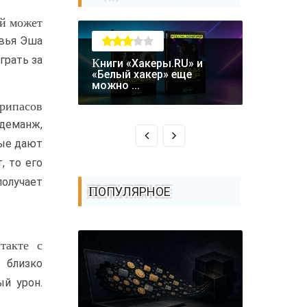
ый может
овья Эша
грать за
Книги «Хакеры.RU» и
Крупная уязвимость в
«Белый хакер» еще
биткоин-
можно ...
Coldcard: .
рипасов
 деманж,
рые дают
, то его
олучает
ПОПУЛЯРНОЕ
такте с
 близко
й урон.