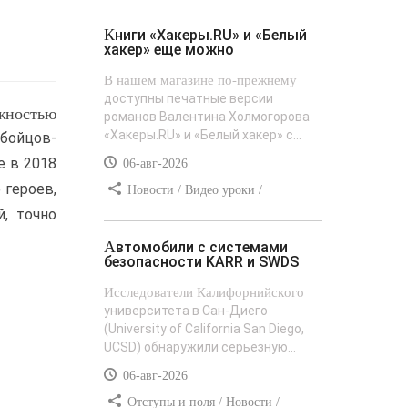
Книги «Хакеры.RU» и «Белый
хакер» еще можно
В нашем магазине по-прежнему
доступны печатные версии
жностью
романов Валентина Холмогорова
«Хакеры.RU» и «Белый хакер» с...
бойцов-
е в 2018
06-авг-2026
 героев,
Новости / Видео уроки /
Сайтостроение / Текст / Добавления
, точно
стилей
Автомобили с системами
безопасности KARR и SWDS
Исследователи Калифорнийского
университета в Сан-Диего
(University of California San Diego,
UCSD) обнаружили серьезную...
06-авг-2026
Отступы и поля / Новости /