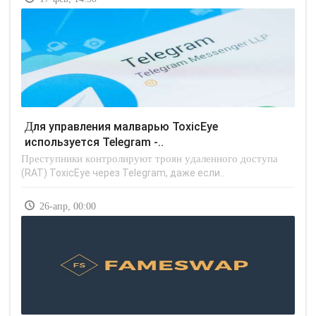
Для управления малварью ToxicEye
используется Telegram -..
Преступники контролируют троян удаленного доступа
(RAT) ToxicEye через Telegram, даже если..
26-апр, 00:00