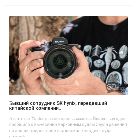
Бывший сотрудник SK hynix, передавший
китайской компании..
Агентство Yonhap, на которое ссылается Reuters, сегодня
сообщило о вынесении Верховным судом Сеула решения
по апелляции, которое поддержало вердикт суда
нижней...