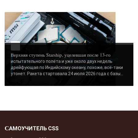
Верхняя ступень Starship, уцелевшая после 13-го
УЦЕЛЕВШИЙ ПОСЛЕ ПРИВОДНЕНИЯ STARSHIP
испытательного полёта и уже около двух недель
ВСЁ-ТАКИ УТОНЕТ: SPACEX ВРЯД ЛИ СМОЖЕТ..
дрейфующая по Индийскому океану, похоже, всё-таки
утонет. Ракета стартовала 24 июля 2026 года с базы...
САМОУЧИТЕЛЬ CSS