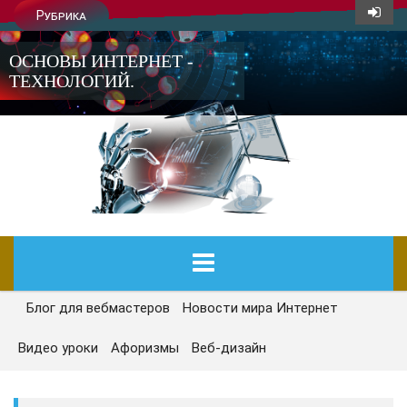
Рубрика
ОСНОВЫ ИНТЕРНЕТ -
ТЕХНОЛОГИЙ.
Блог для вебмастеров
Новости мира Интернет
ГЛАВНАЯ
Видео уроки
Афоризмы
Веб-дизайн
СЕГОДНЯ
НОВОСТИ