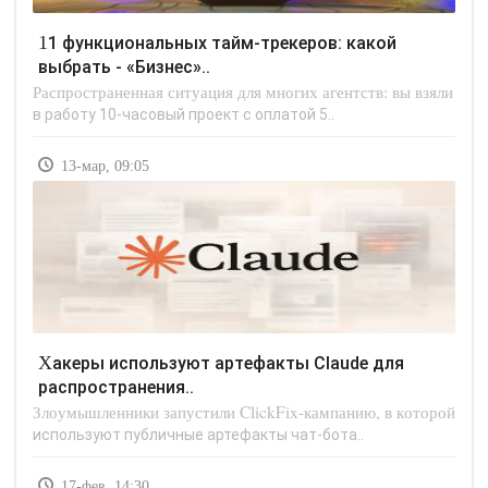
11 функциональных тайм-трекеров: какой
выбрать - «Бизнес»..
Распространенная ситуация для многих агентств: вы взяли
в работу 10-часовый проект с оплатой 5..
13-мар, 09:05
Хакеры используют артефакты Claude для
распространения..
Злоумышленники запустили ClickFix-кампанию, в которой
используют публичные артефакты чат-бота..
17-фев, 14:30