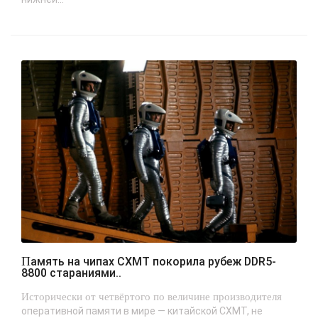
Память на чипах CXMT покорила рубеж DDR5-
8800 стараниями..
Исторически от четвёртого по величине производителя
оперативной памяти в мире — китайской CXMT, не