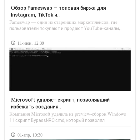
Обзор Fameswap — топовая биржа для
Instagram, TikTok и..
Fameswap — один из старейших маркетплейсов, где
пользователи покупают и продают YouTube-каналы,..
11-июн, 12:39
Microsoft удаляет скрипт, позволявший
избежать создания..
Компания Microsoft удалила из preview-сборок Windows
11 скрипт BypassNRO.cmd, который позволял..
01-апр, 10:30