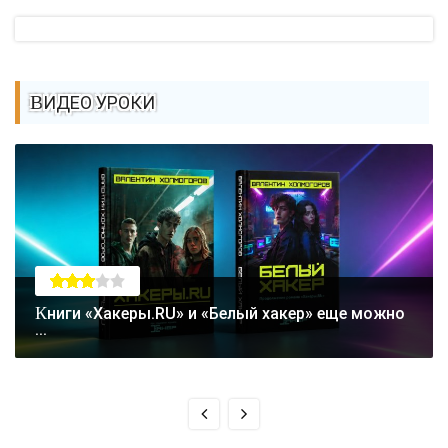
ВИДЕО УРОКИ
Книги «Хакеры.RU» и «Белый хакер» еще можно
...