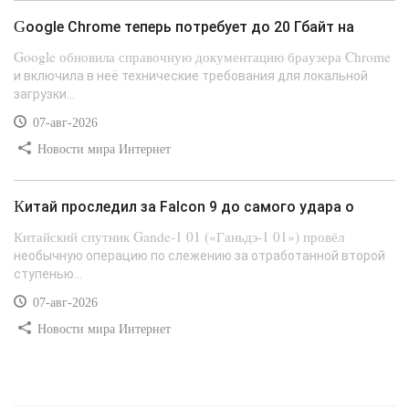
Google Chrome теперь потребует до 20 Гбайт на
Google обновила справочную документацию браузера Chrome
и включила в неё технические требования для локальной
загрузки...
07-авг-2026
Новости мира Интернет
Китай проследил за Falcon 9 до самого удара о
Китайский спутник Gande-1 01 («Ганьдэ-1 01») провёл
необычную операцию по слежению за отработанной второй
ступенью...
07-авг-2026
Новости мира Интернет