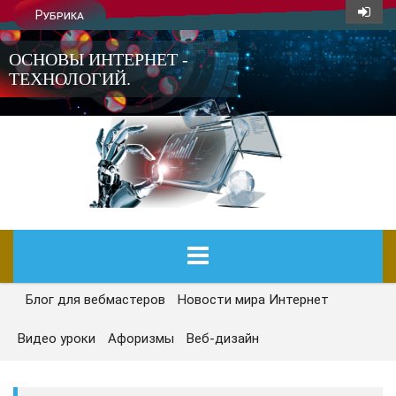
Рубрика
ОСНОВЫ ИНТЕРНЕТ -
ТЕХНОЛОГИЙ.
Блог для вебмастеров
Новости мира Интернет
ГЛАВНАЯ
Видео уроки
Афоризмы
Веб-дизайн
СЕГОДНЯ
НОВОСТИ