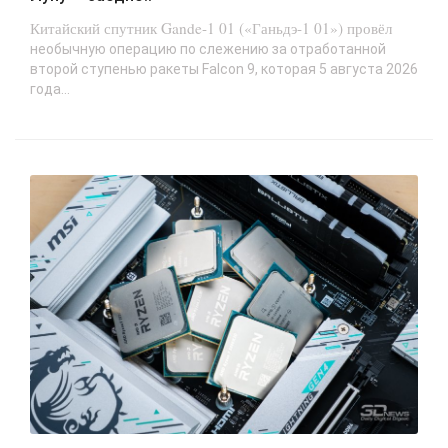
Китайский спутник Gande-1 01 («Ганьдэ-1 01») провёл
необычную операцию по слежению за отработанной
второй ступенью ракеты Falcon 9, которая 5 августа 2026
года...