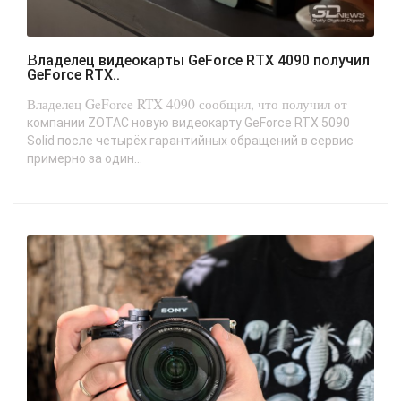
Владелец видеокарты GeForce RTX 4090 получил
GeForce RTX..
Владелец GeForce RTX 4090 сообщил, что получил от
компании ZOTAC новую видеокарту GeForce RTX 5090
Solid после четырёх гарантийных обращений в сервис
примерно за один...