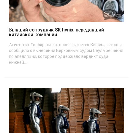
Бывший сотрудник SK hynix, передавший
китайской компании..
Агентство Yonhap, на которое ссылается Reuters, сегодня
сообщило о вынесении Верховным судом Сеула решения
по апелляции, которое поддержало вердикт суда
нижней...