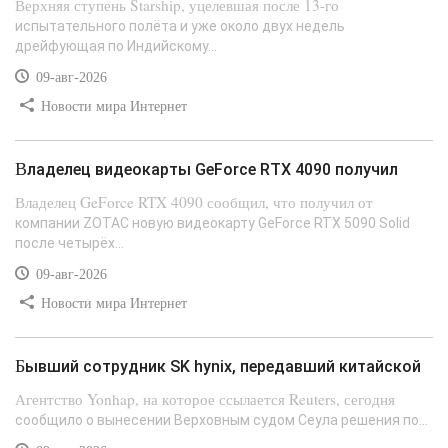
Верхняя ступень Starship, уцелевшая после 13-го
испытательного полёта и уже около двух недель
дрейфующая по Индийскому...
09-авг-2026
Новости мира Интернет
Владелец видеокарты GeForce RTX 4090 получил
Владелец GeForce RTX 4090 сообщил, что получил от
компании ZOTAC новую видеокарту GeForce RTX 5090 Solid
после четырёх...
09-авг-2026
Новости мира Интернет
Бывший сотрудник SK hynix, передавший китайской
Агентство Yonhap, на которое ссылается Reuters, сегодня
сообщило о вынесении Верховным судом Сеула решения по...