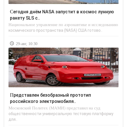
Сегодня днём NASA запустит в космос лунную
ракету SLS с..
Национальное управление по аэронавтике и исследованию
космического пространства (NASA) США готово..
29-авг, 10:30
Представлен безобразный прототип
российского электромобиля..
Московский Политех (МАМИ) представил на суд
общественности универсальную тестовую платформу
для..