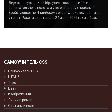
Верхняя ступень Starship, уцелевшая после 13-го
УЦЕЛЕВШИЙ ПОСЛЕ ПРИВОДНЕНИЯ STARSHIP
испытательного полёта и уже около двух недель
ВСЁ-ТАКИ УТОНЕТ: SPACEX ВРЯД ЛИ СМОЖЕТ..
дрейфующая по Индийскому океану, похоже, всё-таки
утонет. Ракета стартовала 24 июля 2026 года с базы...
САМОУЧИТЕЛЬ CSS
Самоучитель CSS
HTML5
Текст
Цвет
Изображения
Линии и рамки
Отступы и поля