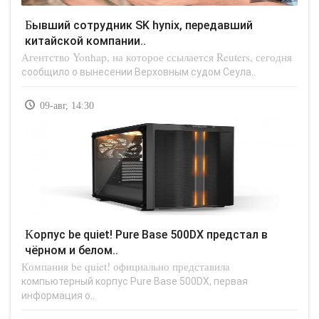
Бывший сотрудник SK hynix, передавший
китайской компании..
Агентство Yonhap, на которое ссылается Reuters, сегодня
сообщило о вынесении Верховным судом Сеула..
09-авг, 14:30
Корпус be quiet! Pure Base 500DX предстал в
чёрном и белом..
Компания be quiet! официально представила
компьютерный корпус Pure Base 500DX, первая
информация о..