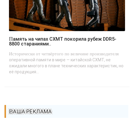
Память на чипах CXMT покорила рубеж DDR5-
8800 стараниями..
Исторически от четвёртого по величине производителя
оперативной памяти в мире — китайской CXMT, не
ожидали многого в плане технических характеристик, но
её продукция...
ВАША РЕКЛАМА