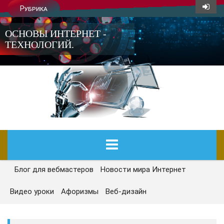
Рубрика
ОСНОВЫ ИНТЕРНЕТ -
ТЕХНОЛОГИЙ.
Блог для вебмастеров
Новости мира Интернет
ГЛАВНАЯ
Видео уроки
Афоризмы
Веб-дизайн
СЕГОДНЯ
НОВОСТИ