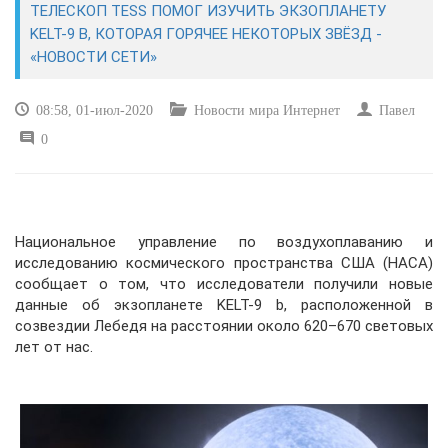
ТЕЛЕСКОП TESS ПОМОГ ИЗУЧИТЬ ЭКЗОПЛАНЕТУ
KELT-9 B, КОТОРАЯ ГОРЯЧЕЕ НЕКОТОРЫХ ЗВЁЗД -
САЙТОСТРОЕНИЕ
«НОВОСТИ СЕТИ»
РЕМОНТ И СОВЕТЫ
08:58, 01-июл-2020
Новости мира Интернет
Павел
0
ИНТЕРНЕТ И СВЯЗЬ
УЧЕБНИК CSS
Национальное управление по воздухоплаванию и
исследованию космического пространства США (НАСА)
сообщает о том, что исследователи получили новые
данные об экзопланете KELT-9 b, расположенной в
созвездии Лебедя на расстоянии около 620–670 световых
лет от нас.