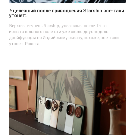
Уцелевший после приводнения Starship всё-таки
утонет:..
Верхняя ступень Starship, уцелевшая после 13-го
испытательного полёта и уже около двух недель
дрейфующая по Индийскому океану, похоже, всё-таки
утонет. Ракета...