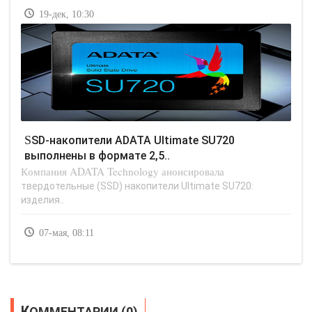
19-дек, 10:30
SSD-накопители ADATA Ultimate SU720
выполнены в формате 2,5..
Компания ADATA Technology анонсировала
твердотельные (SSD) накопители Ultimate SU720:
изделия..
07-мая, 08:11
КОММЕНТАРИИ (0)