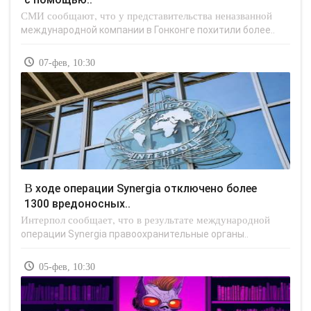
СМИ сообщают, что у представительства неназванной
международной компании в Гонконге похитили более..
07-фев, 10:30
В ходе операции Synergia отключено более
1300 вредоносных..
Интерпол сообщает, что в результате международной
операции Synergia правоохранительные органы..
05-фев, 10:30