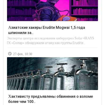
Азиатские хакеры Erudite Mogwai 1,5 года
шпионили за..
Эксперты центра исследования киберугроз Solar 4RAYS
ГК «Солар» обнаружили атаку хак-группы Erudite..
27-фев, 10:30
Хактивисту предъявлены обвинения о взломе
более чем 100..