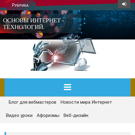
Рубрика
ОСНОВЫ ИНТЕРНЕТ -
ТЕХНОЛОГИЙ.
Блог для вебмастеров
Новости мира Интернет
ГЛАВНАЯ
Видео уроки
Афоризмы
Веб-дизайн
СЕГОДНЯ
НОВОСТИ