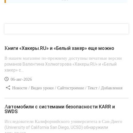
Книги «Хакеры.RU» и «Белый хакер» еще можно
В нашем магазине по-прежнему доступны печатные версии
романов Валентина Холмогорова «Хакеры.RU» и «Белый
хакер» с...
06-авг-2026
Новости / Видео уроки / Сайтостроение / Текст / Добавления
стилей
Автомобили с системами безопасности KARR и
SWDS
Исследователи Калифорнийского университета в Сан-Диего
(University of California San Diego, UCSD) обнаружили