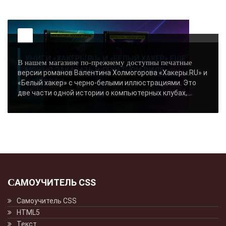
КНИГИ «ХАКЕРЫ.RU» И «БЕЛЫЙ ХАКЕР» ЕЩЕ
В нашем магазине по-прежнему доступны печатные
МОЖНО ЗАКАЗАТЬ В ПЕЧАТНОМ ВИДЕ -
версии романов Валентина Холмогорова «Хакеры.RU» и
«НОВОСТИ»..
«Белый хакер» с черно-белыми иллюстрациями. Это
две части одной истории о компьютерных клубах,...
САМОУЧИТЕЛЬ CSS
Самоучитель CSS
HTML5
Текст