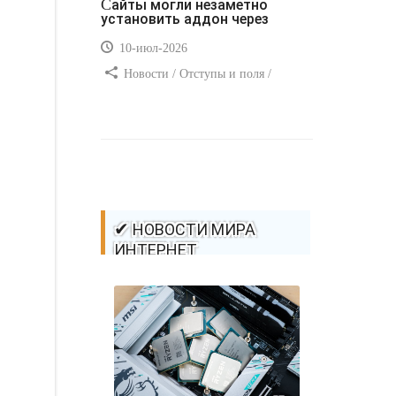
Сайты могли незаметно
установить аддон через
10-июл-2026
Новости / Отступы и поля /
Самоучитель CSS / Преимущества
стилей / Ссылки / Сайтостроение /
Видео уроки / Добавления стилей /
Линии и рамки / Изображения /
CSS3
✔ НОВОСТИ МИРА
ИНТЕРНЕТ