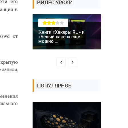
ети его
ВИДЕО УРОКИ
танций в
Книги «Хакеры.RU» и
sswd от
Крупная уязвимость в
«Белый хакер» еще
биткоин-
можно ...
Coldcard: .
скрытую
 записи,
ПОПУЛЯРНОЕ
зменения
ального