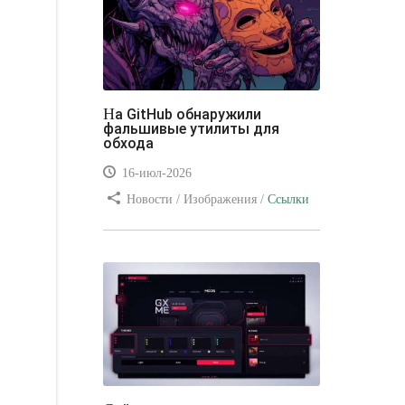
На GitHub обнаружили
фальшивые утилиты для
обхода
16-июл-2026
Новости / Изображения /
Ссылки
/ Преимущества стилей / Видео
уроки