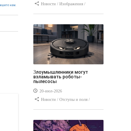
Новости / Изображения /
ишите нам.
Отступы и поля / Преимущества
стилей / Линии и рамки / Заработок
/ Вёрстка / Видео уроки
Злоумышленники могут
взламывать роботы-
пылесосы
20-июл-2026
Новости / Отступы и поля /
Преимущества стилей / Заработок /
Изображения / Блог для вебмастеров
/ Текст / Цвет / Видео уроки