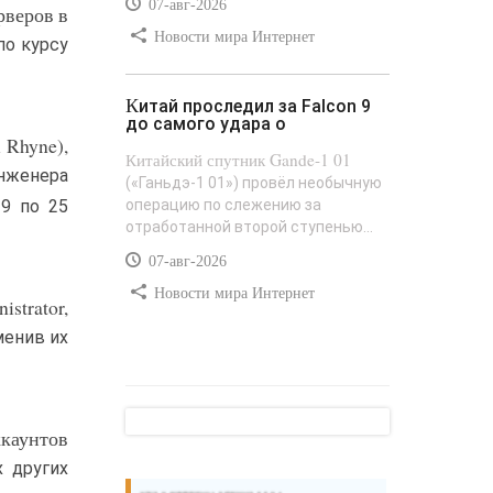
07-авг-2026
рверов в
Новости мира Интернет
по курсу
Китай проследил за Falcon 9
до самого удара о
 Rhyne),
Китайский спутник Gande-1 01
нженера
(«Ганьдэ-1 01») провёл необычную
операцию по слежению за
9 по 25
отработанной второй ступенью...
07-авг-2026
Новости мира Интернет
strator,
менив их
ккаунтов
х других