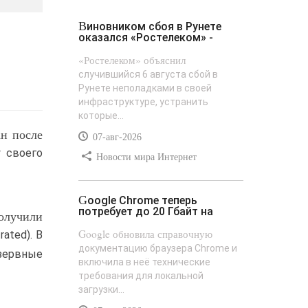
Виновником сбоя в Рунете
оказался «Ростелеком» -
«Ростелеком» объяснил
случившийся 6 августа сбой в
Рунете неполадками в своей
инфраструктуре, устранить
которые...
н после
07-авг-2026
 своего
Новости мира Интернет
Google Chrome теперь
потребует до 20 Гбайт на
олучили
Google обновила справочную
ated). В
документацию браузера Chrome и
езервные
включила в неё технические
требования для локальной
загрузки...