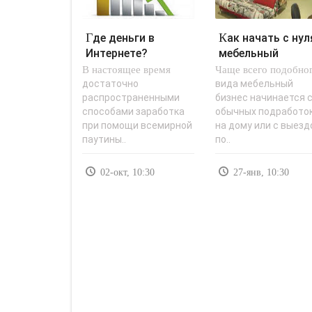
Где деньги в
Как начать с нуля
Интернете?
мебельный
В настоящее время
Бюджетные
Чаще всего подобно
бизнес? -
автоматы -
«Заработок в..
достаточно
вида мебельный
распространенными
бизнес начинается 
«Заработок в..
способами заработка
обычных подработо
при помощи всемирной
на дому или с выез
паутины..
по..
02-окт, 10:30
27-янв, 10:30