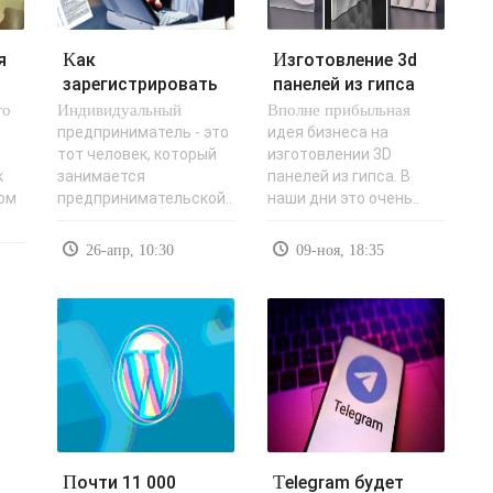
Как
Изготовление 3d
зарегистрировать
панелей из гипса
го
Индивидуальный
ИП
Вполне прибыльная
самостоятельно у
самостоятельно
себя дома..
предприниматель - это
идея бизнеса на
с
тот человек, который
изготовлении 3D
через интернет? -..
к
занимается
панелей из гипса. В
дом
предпринимательской..
наши дни это очень..
26-апр, 10:30
09-ноя, 18:35
Почти 11 000
Telegram будет