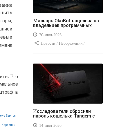
вание
ишить
Малварь OkoBot нацелена на
торы,
владельцев программных
аписи
20-июл-2026
тевые
Новости / Изображения /
омена
Преимущества стилей / Добавления
стилей / Типы носителей /
Самоучитель CSS / Линии и рамки /
Видео уроки / Заработок
ити. Его
мальное
 штраф в
Исследователи сбросили
пароль кошелька Tangem с
ews Service.
. Картинки.
14-июл-2026