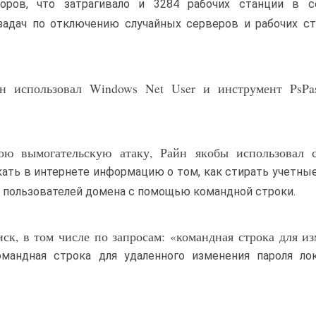
оров, что затрагивало и 3284 рабочих станции в с
 задач по отключению случайных серверов и рабочих с
йн использовал Windows Net User и инструмент PsPa
вою вымогательскую атаку, Райн якобы использовал 
ать в интернете информацию о том, как стирать учетные
я пользователей домена с помощью командной строки.
ск, в том числе по запросам: «командная строка для и
омандная строка для удаленного изменения пароля лок