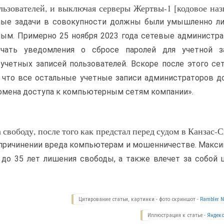
ьзователей, и выключая серверы Жертвы-1 [кодовое наз
нные задачи в совокупности должны были умышленно л
ным. Примерно 25 ноября 2023 года сетевые администра
учать уведомления о сбросе паролей для учетной з
учетных записей пользователей. Вскоре после этого се
 что все остальные учетные записи администраторов д
омена доступа к компьютерным сетям компании».
 свободу, после того как предстал перед судом в Канзас-С
причинении вреда компьютерам и мошенничестве. Макси
 до 35 лет лишения свободы, а также влечет за собой
Цитирование статьи, картинки - фото скриншот -
Rambler N
Иллюстрация к статье -
Яндекс