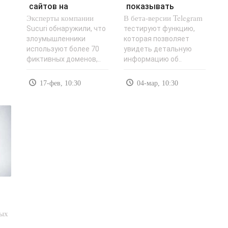
сайтов на
показывать
Эксперты компании
WordPress
В бета-версии Telegram
информацию о
оказались
стране и дате..
Sucuri обнаружили, что
тестируют функцию,
злоумышленники
которая позволяет
заражены..
используют более 70
увидеть детальную
фиктивных доменов,..
информацию об..
17-фев, 10:30
04-мар, 10:30
мых
m