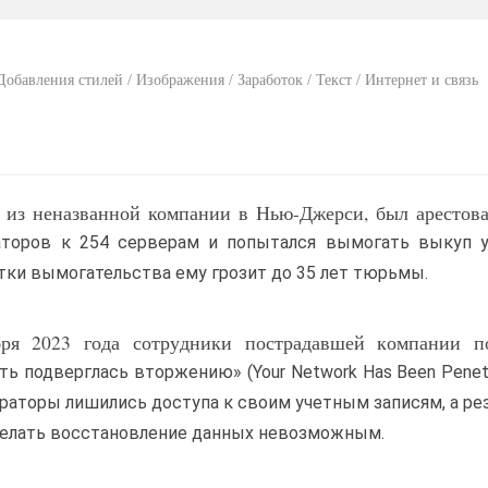
обавления стилей / Изображения / Заработок / Текст / Интернет и связь
из неназванной компании в Нью-Джерси, был арестова
раторов к 254 серверам и попытался вымогать выкуп у
тки вымогательства ему грозит до 35 лет тюрьмы.
бря 2023 года сотрудники пострадавшей компании п
ь подверглась вторжению» (Your Network Has Been Penetr
раторы лишились доступа к своим учетным записям, а р
делать восстановление данных невозможным.