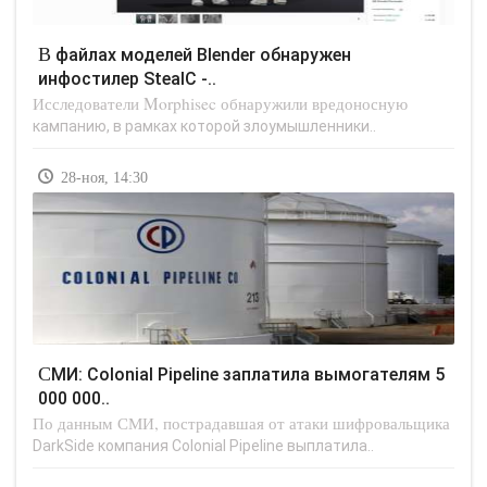
В файлах моделей Blender обнаружен
инфостилер StealC -..
Исследователи Morphisec обнаружили вредоносную
кампанию, в рамках которой злоумышленники..
28-ноя, 14:30
СМИ: Colonial Pipeline заплатила вымогателям 5
000 000..
По данным СМИ, пострадавшая от атаки шифровальщика
DarkSide компания Colonial Pipeline выплатила..