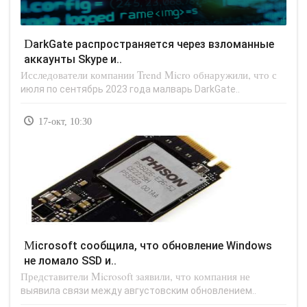
DarkGate распространяется через взломанные
аккаунты Skype и..
Исследователи компании Trend Micro обнаружили, что с
июля по сентябрь 2023 года малварь DarkGate..
17-окт, 10:30
Microsoft сообщила, что обновление Windows
не ломало SSD и..
Представители Microsoft заявили, что компания не
выявила связи между августовским обновлением..