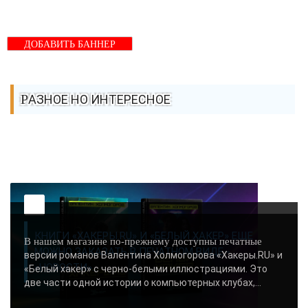
ДОБАВИТЬ БАННЕР
РАЗНОЕ НО ИНТЕРЕСНОЕ
КНИГИ «ХАКЕРЫ.RU» И «БЕЛЫЙ ХАКЕР» ЕЩЕ
В нашем магазине по-прежнему доступны печатные
МОЖНО ЗАКАЗАТЬ В ПЕЧАТНОМ ВИДЕ -
версии романов Валентина Холмогорова «Хакеры.RU» и
«НОВОСТИ»..
«Белый хакер» с черно-белыми иллюстрациями. Это
две части одной истории о компьютерных клубах,...