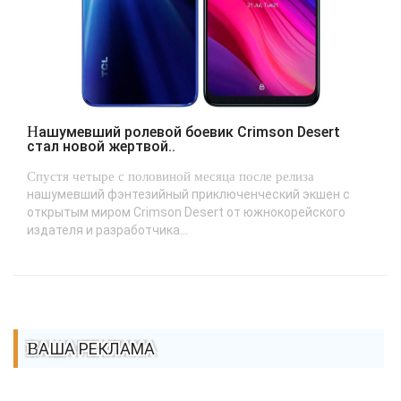
Нашумевший ролевой боевик Crimson Desert
стал новой жертвой..
Спустя четыре с половиной месяца после релиза
нашумевший фэнтезийный приключенческий экшен с
открытым миром Crimson Desert от южнокорейского
издателя и разработчика...
ВАША РЕКЛАМА