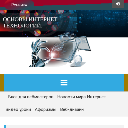
Рубрика
ОСНОВЫ ИНТЕРНЕТ -
ТЕХНОЛОГИЙ.
Блог для вебмастеров
Новости мира Интернет
ГЛАВНАЯ
Видео уроки
Афоризмы
Веб-дизайн
СЕГОДНЯ
НОВОСТИ