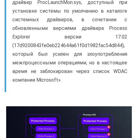
драйвер ProcLaunchMon.sys, доступный при
установке системы по умолчанию в каталоге
системных драйверов, в сочетании с
обновленными версиями драйвера Process
Explorer версии 17.02
(17d9200843fe0eb224644a61f0d1982fac54d844),
который был усилен для злоупотребления
межпроцессными операциями, но в настоящее
время не заблокирован через список WDAC
компании Microsoft».