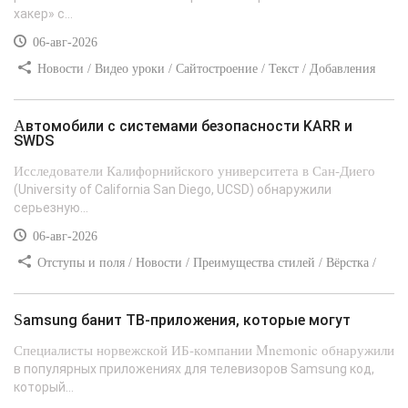
хакер» с...
06-авг-2026
Новости / Видео уроки / Сайтостроение / Текст / Добавления
стилей
Автомобили с системами безопасности KARR и
SWDS
Исследователи Калифорнийского университета в Сан-Диего
(University of California San Diego, UCSD) обнаружили
серьезную...
06-авг-2026
Отступы и поля / Новости / Преимущества стилей / Вёрстка /
Сайтостроение / Линии и рамки / Текст / Заработок / Самоучитель
CSS
Samsung банит ТВ-приложения, которые могут
Специалисты норвежской ИБ-компании Mnemonic обнаружили
в популярных приложениях для телевизоров Samsung код,
который...