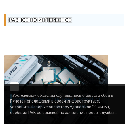
РАЗНОЕ НО ИНТЕРЕСНОЕ
«Ростелеком» объяснил случившийся 6 августа сбой в
ВИНОВНИКОМ СБОЯ В РУНЕТЕ ОКАЗАЛСЯ
Рунете неполадками в своей инфраструктуре,
«РОСТЕЛЕКОМ» - «НОВОСТИ СЕТИ»..
устранить которые оператору удалось за 29 минут,
сообщил РБК со ссылкой на заявление пресс-службы...