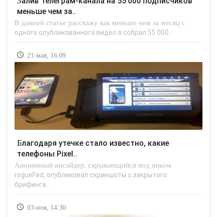
Залив Телеграм-канала на 55 000 подписчиков
меньше чем за..
В данной статье расскажу как меньше чем за месяц с
одного опубликованного видео я собрал 55 000..
21-мая, 16:09
Благодаря утечке стало известно, какие
телефоны Pixel..
Анонимный инсайдер, скрывающийся под ником
rogueFed, опубликовал скриншоты с закрытого
брифинга..
03-ноя, 14:30