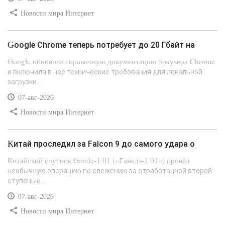
Новости мира Интернет
Google Chrome теперь потребует до 20 Гбайт на
Google обновила справочную документацию браузера Chrome
и включила в неё технические требования для локальной
загрузки...
07-авг-2026
Новости мира Интернет
Китай проследил за Falcon 9 до самого удара о
Китайский спутник Gande-1 01 («Ганьдэ-1 01») провёл
необычную операцию по слежению за отработанной второй
ступенью...
07-авг-2026
Новости мира Интернет