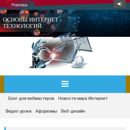
Рубрика
ОСНОВЫ ИНТЕРНЕТ -
ТЕХНОЛОГИЙ.
Блог для вебмастеров
Новости мира Интернет
ГЛАВНАЯ
Видео уроки
Афоризмы
Веб-дизайн
СЕГОДНЯ
НОВОСТИ