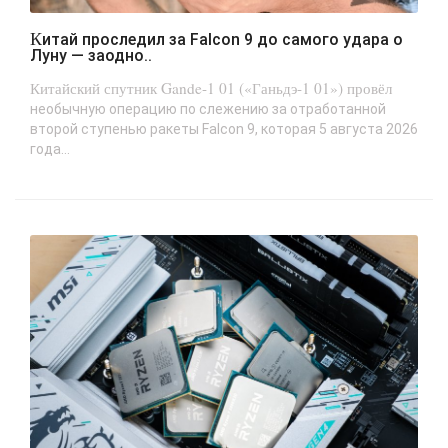
Китай проследил за Falcon 9 до самого удара о
Луну — заодно..
Китайский спутник Gande-1 01 («Ганьдэ-1 01») провёл
необычную операцию по слежению за отработанной
второй ступенью ракеты Falcon 9, которая 5 августа 2026
года...