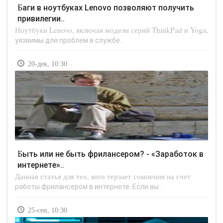
Баги в ноутбуках Lenovo позволяют получить
привилегии..
Ноутбуки Lenovo, включая модели серий ThinkPad и Yoga,
уязвимы для проблем в службе..
20-дек, 10:30
Быть или не быть фрилансером? - «Заработок в
интернете»..
Данная статья для тех, кого терзает сомнения на счет
работы фрилансером в интернете. Если вы..
25-сен, 10:30