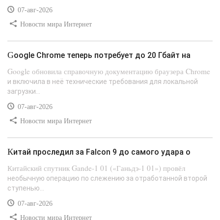
07-авг-2026
Новости мира Интернет
Google Chrome теперь потребует до 20 Гбайт на
Google обновила справочную документацию браузера Chrome
и включила в неё технические требования для локальной
загрузки...
07-авг-2026
Новости мира Интернет
Китай проследил за Falcon 9 до самого удара о
Китайский спутник Gande-1 01 («Ганьдэ-1 01») провёл
необычную операцию по слежению за отработанной второй
ступенью...
07-авг-2026
Новости мира Интернет