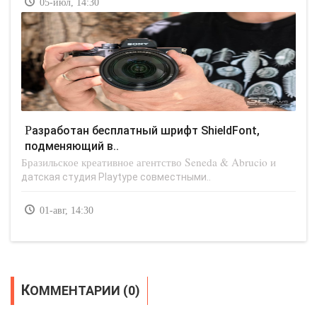
05-июл, 14:30
Разработан бесплатный шрифт ShieldFont,
подменяющий в..
Бразильское креативное агентство Seneda & Abrucio и
датская студия Playtype совместными..
01-авг, 14:30
КОММЕНТАРИИ (0)