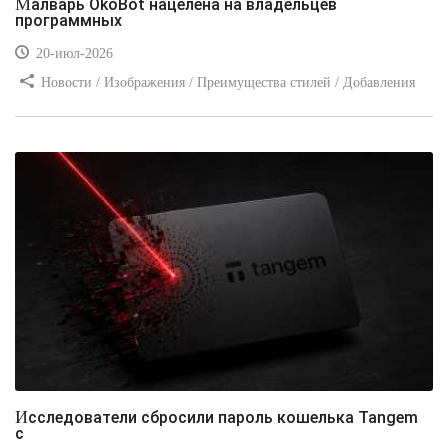
Малварь OkoBot нацелена на владельцев
программных
20-июл-2026
Новости / Изображения / Преимущества стилей / Добавления
стилей / Типы носителей / Самоучитель CSS / Линии и рамки /
Видео уроки / Заработок
Исследователи сбросили пароль кошелька Tangem
с