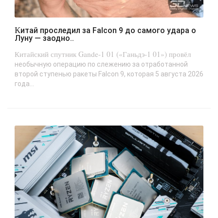
Китай проследил за Falcon 9 до самого удара о
Луну — заодно..
Китайский спутник Gande-1 01 («Ганьдэ-1 01») провёл
необычную операцию по слежению за отработанной
второй ступенью ракеты Falcon 9, которая 5 августа 2026
года...