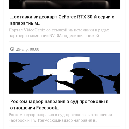
Поставки видеокарт GeForce RTX 30-й серии с
аппаратным..
Портал VideoCardz со ссылкой на источники в рядах
партнёров компании NVIDIA поделился свежей..
29-апр, 00:00
Роскомнадзор направил в суд протоколы в
отношении Facebook..
Роскомнадзор направил в суд протоколы в отношении
Facebook и TwitterРоскомнадзор направил в..