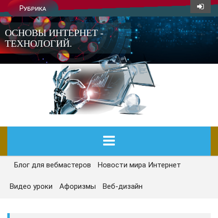
Рубрика
ОСНОВЫ ИНТЕРНЕТ -
ТЕХНОЛОГИЙ.
Блог для вебмастеров
Новости мира Интернет
ГЛАВНАЯ
Видео уроки
Афоризмы
Веб-дизайн
СЕГОДНЯ
НОВОСТИ