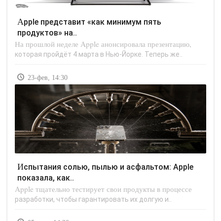
Apple представит «как минимум пять
продуктов» на..
На прошлой неделе Apple анонсировала презентацию,
которая пройдёт 4 марта в Нью-Йорке. Теперь же..
23-фев, 14:30
Испытания солью, пылью и асфальтом: Apple
показала, как..
Apple тщательно тестирует свои продукты в процессе
разработки, чтобы гарантировать их долгую и..