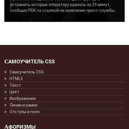
«РОСТЕЛЕКОМ» - «НОВОСТИ СЕТИ»..
устранить которые оператору удалось за 29 минут,
сообщил РБК со ссылкой на заявление пресс-службы...
САМОУЧИТЕЛЬ CSS
Самоучитель CSS
HTML5
Текст
Цвет
Изображения
Линии и рамки
Отступы и поля
АФОРИЗМЫ