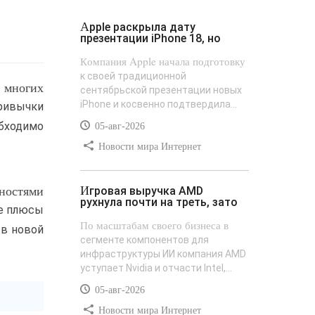
Apple раскрыла дату
презентации iPhone 18, но
Компания Apple начала подготовку
к своей традиционной
 многих
сентябрьской презентации новых
iPhone и косвенно подтвердила...
ривычки
бходимо
05-авг-2026
Новости мира Интернет
ностями
Игровая выручка AMD
рухнула почти на треть, зато
ие плюсы
По масштабам своего бизнеса в
 в новой
сегменте компонентов для
инфраструктуры ИИ компания AMD
уступает Nvidia и отчасти Intel,...
05-авг-2026
Новости мира Интернет