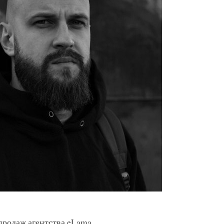
продаж агентства eLama