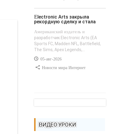
Electronic Arts закрыла
рекордную сделку и стала
Американский издатель и
разработчик Electronic Arts (EA
Sports FC, Madden NFL, Battlefield,
The Sims, Apex Legends,...
05-авг-2026
Новости мира Интернет
ВИДЕО УРОКИ