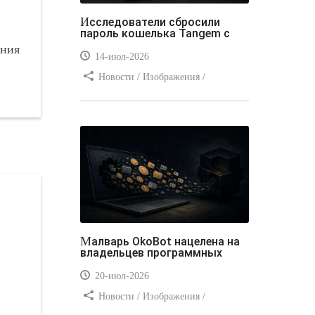
Исследователи сбросили
пароль кошелька Tangem с
ния
14-июл-2026
Новости / Изображения /
Отступы и поля / Преимущества
стилей / Линии и рамки / Заработок
/ Вёрстка / Видео уроки
Малварь OkoBot нацелена на
владельцев программных
20-июл-2026
Новости / Изображения /
Преимущества стилей / Добавления