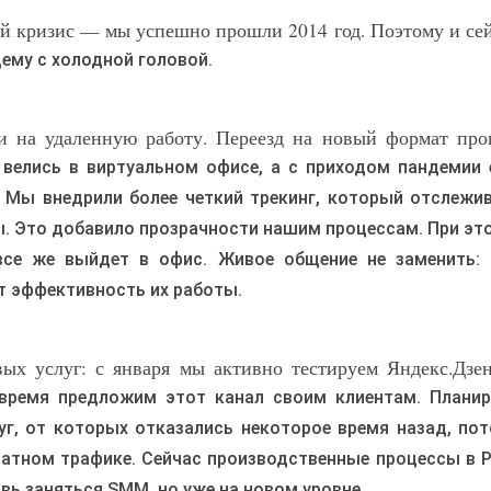
ый кризис — мы успешно прошли 2014 год. Поэтому и се
ему с холодной головой.
и на удаленную работу. Переезд на новый формат пр
 велись в виртуальном офисе, а с приходом пандемии
 Мы внедрили более четкий трекинг, который отслежи
ы. Это добавило прозрачности нашим процессам. При эт
все же выйдет в офис. Живое общение не заменить:
т эффективность их работы.
ых услуг: с января мы активно тестируем Яндекс.Дзе
 время предложим этот канал своим клиентам. Плани
г, от которых отказались некоторое время назад, по
атном трафике. Сейчас производственные процессы в 
ь заняться SMM, но уже на новом уровне.