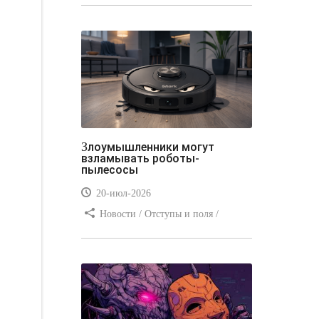
стилей / Типы носителей /
Самоучитель CSS / Линии и рамки /
Видео уроки / Заработок
Злоумышленники могут
взламывать роботы-
пылесосы
20-июл-2026
Новости / Отступы и поля /
Преимущества стилей / Заработок /
Изображения / Блог для вебмастеров
/ Текст / Цвет / Видео уроки