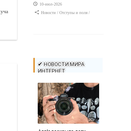
10-июл-2026
куча
Новости / Отступы и поля /
Самоучитель CSS / Преимущества
стилей / Ссылки / Сайтостроение /
Видео уроки / Добавления стилей /
Линии и рамки / Изображения /
CSS3
✔ НОВОСТИ МИРА
ИНТЕРНЕТ