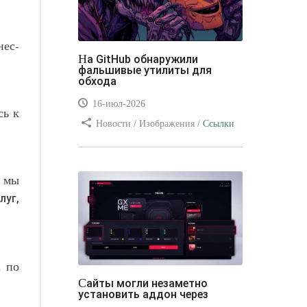
нес-
На GitHub обнаружили
фальшивые утилиты для
обхода
16-июл-2026
сь к
Новости / Изображения /
Ссылки
/ Преимущества стилей / Видео
уроки
у мы
луг,
а по
Сайты могли незаметно
установить аддон через