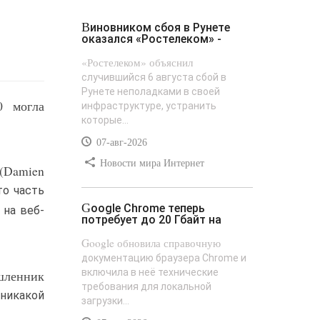
Виновником сбоя в Рунете
оказался «Ростелеком» -
«Ростелеком» объяснил
случившийся 6 августа сбой в
Рунете неполадками в своей
0 могла
инфраструктуре, устранить
которые...
07-авг-2026
Новости мира Интернет
(Damien
это часть
Google Chrome теперь
 на веб-
потребует до 20 Гбайт на
Google обновила справочную
документацию браузера Chrome и
включила в неё технические
ышленник
требования для локальной
 никакой
загрузки...