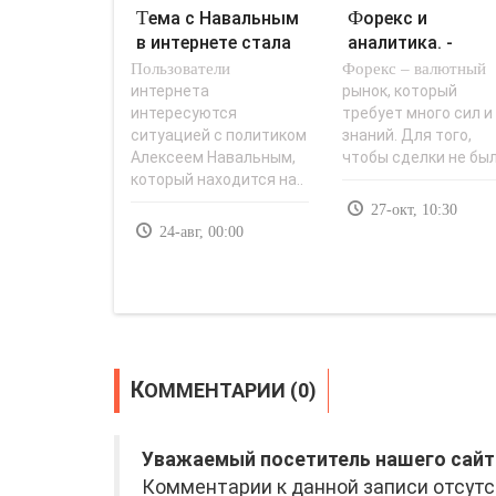
Тема с Навальным
Форекс и
в интернете стала
аналитика. -
Пользователи
популярнее
Форекс – валютный
«Заработок в
Лукашенко и..
интернете»..
интернета
рынок, который
интересуются
требует много сил и
ситуацией с политиком
знаний. Для того,
Алексеем Навальным,
чтобы сделки не был
который находится на..
27-окт, 10:30
24-авг, 00:00
КОММЕНТАРИИ (0)
Уважаемый посетитель нашего сайт
Комментарии к данной записи отсутс