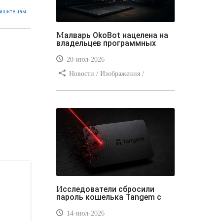
ишите нам.
Малварь OkoBot нацелена на
владельцев программных
20-июл-2026
Новости / Изображения /
Преимущества стилей / Добавления
стилей / Типы носителей /
Самоучитель CSS / Линии и рамки /
Видео уроки / Заработок
Исследователи сбросили
пароль кошелька Tangem с
14-июл-2026