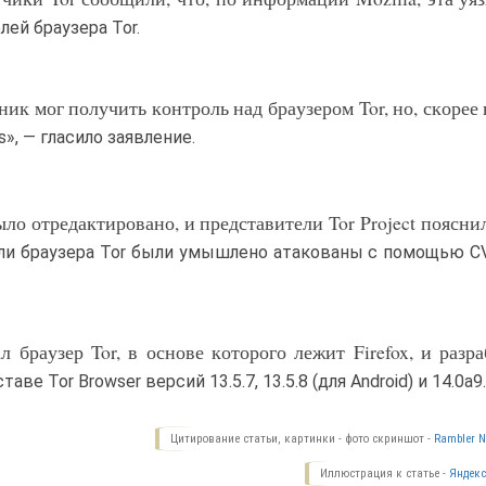
лей браузера Tor.
к мог получить контроль над браузером Tor, но, скорее 
», — гласило заявление.
ло отредактировано, и представители Tor Project пояснил
тели браузера Tor были умышлено атакованы с помощью C
л браузер Tor, в основе которого лежит Firefox, и разр
е Tor Browser версий 13.5.7, 13.5.8 (для Android) и 14.0a9
Цитирование статьи, картинки - фото скриншот -
Rambler N
Иллюстрация к статье -
Яндекс