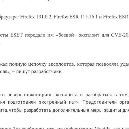
ера: Firefox 131.0.2, Firefox ESR 115.16.1 и Firefox ESR 
листы ESET передали им «боевой» эксплоит для CVE-20
.
жал полную цепочку эксплоитов, которая позволяла уда
ля», — пишут разработчики.
ти реверс-инжиниринг эксплоита и разобраться в том
дня подготовили экстренный патч. Представители орга
ита, чтобы разработать дополнительные меры защиты для 
чики Tor сообщили, что, по информации Mozilla, эта уя