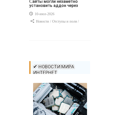
Сайты могли незаметно
установить аддон через
10-июл-2026
Новости / Отступы и поля /
Самоучитель CSS / Преимущества
стилей / Ссылки / Сайтостроение /
Видео уроки / Добавления стилей /
Линии и рамки / Изображения /
CSS3
✔ НОВОСТИ МИРА
ИНТЕРНЕТ