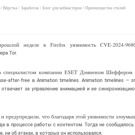
 Вёрстка / Заработок / Блог для вебмастеров / Преимущества стилей
прошлой неделе в Firefox уязвимость CVE-2024-968
ра Tor.
на специалистом компании ESET Дэмиеном Шеффером 
-after-free в Animation timelines. Animation timelines — 
зм отвечает за управление анимацией и ее синхронизацию
 и предупредили, что благодаря этой уязвимости злоум
да в процессе работы с контентом. Тогда не сообщалось
, ни об атаках, в которых он использовался.