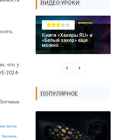
ВИДЕО УРОКИ
всего,
Книги «Хакеры.RU» и
Крупная уязвимость в
«Белый хакер» еще
биткоин-
можно ...
Coldcard: .
и, что у
VE-2024-
ПОПУЛЯРНОЕ
аботчики
.
ews Service.
. Картинки.