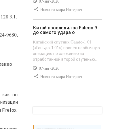
07-авг-2026
Новости мира Интернет
128.3.1.
Китай проследил за Falcon 9
до самого удара о
24-9680,
Китайский спутник Gande-1 01
(«Ганьдэ-1 01») провёл необычную
операцию по слежению за
отработанной второй ступенью...
ленно
07-авг-2026
Новости мира Интернет
, как он
низации
Firefox.
звимость