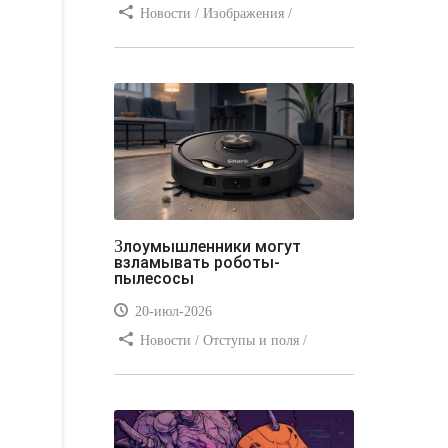
Новости / Изображения /
Отступы и поля / Преимущества
стилей / Линии и рамки / Заработок
/ Вёрстка / Видео уроки
Злоумышленники могут
взламывать роботы-
пылесосы
20-июл-2026
Новости / Отступы и поля /
Преимущества стилей / Заработок /
Изображения / Блог для вебмастеров
/ Текст / Цвет / Видео уроки