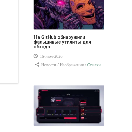
На GitHub обнаружили
фальшивые утилиты для
обхода
16-июл-2026
Новости / Изображения /
Ссылки
/ Преимущества стилей / Видео
уроки