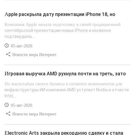
Apple раскрыла дату презентации iPhone 18, но
Компания Apple начала подготовку к своей традиционной
сентябрьской презентации новых iPhone и косвенно
подтвердила...
05-авг-2026
Новости мира Интернет
Игровая выручка AMD рухнула почти на треть, зато
По масштабам своего бизнеса в сегменте компонентов для
инфраструктуры ИИ компания AMD уступает Nvidia и отчасти
Intel,...
05-авг-2026
Новости мира Интернет
Electronic Arts закрыла рекордную сделку и стала