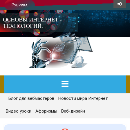
Рубрика
ОСНОВЫ ИНТЕРНЕТ -
ТЕХНОЛОГИЙ.
Блог для вебмастеров
Новости мира Интернет
ГЛАВНАЯ
Видео уроки
Афоризмы
Веб-дизайн
СЕГОДНЯ
НОВОСТИ