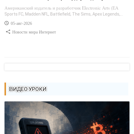
Американский издатель и разработчик Electronic Arts (EA
Sports FC, Madden NFL, Battlefield, The Sims, Apex Legends,...
05-авг-2026
Новости мира Интернет
ВИДЕО УРОКИ