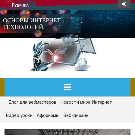
Рубрика
ОСНОВЫ ИНТЕРНЕТ -
ТЕХНОЛОГИЙ.
Блог для вебмастеров
Новости мира Интернет
ГЛАВНАЯ
Видео уроки
Афоризмы
Веб-дизайн
СЕГОДНЯ
НОВОСТИ