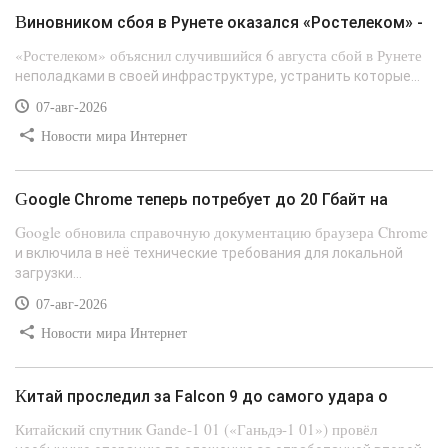
Виновником сбоя в Рунете оказался «Ростелеком» -
«Ростелеком» объяснил случившийся 6 августа сбой в Рунете
неполадками в своей инфраструктуре, устранить которые...
07-авг-2026
Новости мира Интернет
Google Chrome теперь потребует до 20 Гбайт на
Google обновила справочную документацию браузера Chrome
и включила в неё технические требования для локальной
загрузки...
07-авг-2026
Новости мира Интернет
Китай проследил за Falcon 9 до самого удара о
Китайский спутник Gande-1 01 («Ганьдэ-1 01») провёл