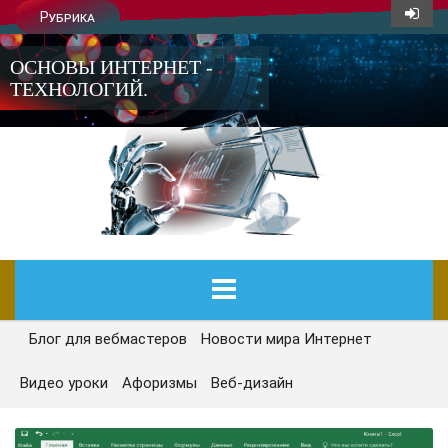
Рубрика
ОСНОВЫ ИНТЕРНЕТ -
ТЕХНОЛОГИЙ.
Блог для вебмастеров
Новости мира Интернет
ГЛАВНАЯ
Видео уроки
Афоризмы
Веб-дизайн
СЕГОДНЯ
НОВОСТИ